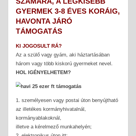
SZÁMÁRA, A LEGKISEBB
GYERMEK 3-8 ÉVES KORÁIG,
HAVONTA JÁRÓ
TÁMOGATÁS
KI JOGOSULT RÁ?
Az a szülő vagy gyám, aki háztartásában
három vagy több kiskorú gyermeket nevel.
HOL IGÉNYELHETEM?
1. személyesen vagy postai úton benyújtható
az illetékes kormányhivatalnál,
kormányablakoknál,
illetve a kérelmező munkahelyén;
2. elektronikus úton itt: