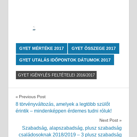
1
GYET MÉRTÉKE 2017
GYET ÖSSZEGE 2017
GYET UTALÁS IDŐPONTOK DÁTUMOK 2017
GYET IGÉNYLÉS FELTÉTELEI 2016/2017
Bejegyzés
Previous Post
8 törvényváltozás, amelyek a legtöbb szülőt
navigáció
érintik – mindenképpen érdemes tudni róluk!
Next Post
Szabadság, alapszabadság, plusz szabadság
családosoknak 2018/2019 – 3 plusz szabadság