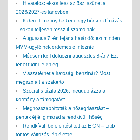
Hivatalos: ekkor lesz az őszi szünet a
2026/2027-es tanévben
Kiderült, mennyibe kerül egy hónap klímázás
– sokan teljesen rosszul számolnak
Augusztus 7.-én lejár a határidő: ezt minden
MVM-ügyfélnek érdemes elintéznie
Mégsem kell dolgozni augusztus 8-án? Ezt
lehet tudni jelenleg
Visszatérhet a hatósági benzinár? Most
megszólalt a szakértő
Szociális tűzifa 2026: megduplázza a
kormány a támogatást
Meghosszabbították a hőségriasztást –
péntek éjfélig marad a rendkívüli hőség
Rendkívüli bejelentést tett az E.ON – több
fontos változás lép életbe