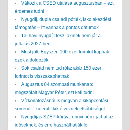
Változik a CSED utalása augusztusban – ezt
érdemes tudni
Nyugdíj, dupla családi pótlék, iskolakezdési
támogatás – itt vannak a pontos dátumok
13. havi nyugdíj: lesz, akinek nem jár a
juttatás 2027-ben
Most jött: Egyszeri 100 ezer forintot kapnak
ezek a dolgozók
Sok család nem tud róla: akár 150 ezer
forintot is visszakaphatnak
Augusztus 8-i szombati munkanap:
megszólalt Magyar Péter, ezt kell tudni
Vízkorlátozásnál is megvan a kikapcsolási
sorrend – kiderült, kik élveznek elsőbbséget
Nyugdíjas SZÉP-kártya: ennyi pénz járhat az
időseknek, és erre használhatják fel