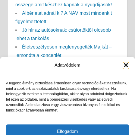
összege amit készhez kapnak a nyugdíjasok!
Albérletet adnál ki? A NAV most mindenkit
figyelmeztetett
Jó hír az autósoknak: csütörtöktől olcsóbb
lehet a tankolás
Életveszélyesen megfenyegették Majkát –
lemondta a koncertjét
Megérkezett Magyarországra az új Skoda
Adatvédelem
Peaq – akár 633 kilométeres hatótávval
Meghosszabbították a hőségriasztást – ezt
A legjobb élmény biztosítása érdekében olyan technológiákat használunk,
mint a cookie-k az eszközadatok tárolására és/vagy eléréséhez. Ha
kérik most mindenkitől
beleegyezik ezekbe a technológiákba, akkor olyan adatokat dolgozhatunk
A Toyota uralja a piacot!
fel ezen az oldalon, mint a böngészési viselkedés vagy az egyedi
azonosítók. A elmulasztása vagy visszavonása bizonyos funkciókat és
361 forint az euró
funkciókat hátrányosan érinthet.
Átadták a Mercedes új gyárát – ez történhet
most a kecskeméti albérletárakkal
Elfogadom