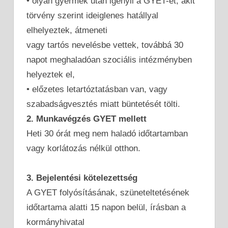
• olyan gyermek után igényli a GYET-et, akit
törvény szerint ideiglenes hatállyal
elhelyeztek, átmeneti
vagy tartós nevelésbe vettek, továbbá 30
napot meghaladóan szociális intézményben
helyeztek el,
• előzetes letartóztatásban van, vagy
szabadságvesztés miatt büntetését tölti.
2. Munkavégzés GYET mellett
Heti 30 órát meg nem haladó időtartamban
vagy korlátozás nélkül otthon.
3. Bejelentési kötelezettség
A GYET folyósításának, szüneteltetésének
időtartama alatti 15 napon belül, írásban a
kormányhivatal