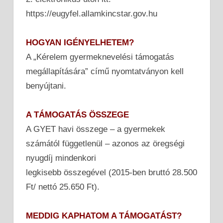
https://eugyfel.allamkincstar.gov.hu
HOGYAN IGÉNYELHETEM?
A „Kérelem gyermeknevelési támogatás
megállapítására” című nyomtatványon kell
benyújtani.
A TÁMOGATÁS ÖSSZEGE
A GYET havi összege – a gyermekek
számától függetlenül – azonos az öregségi
nyugdíj mindenkori
legkisebb összegével (2015-ben bruttó 28.500
Ft/ nettó 25.650 Ft).
MEDDIG KAPHATOM A TÁMOGATÁST?