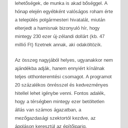
lehetőségek, de munka is akad bőséggel. A
hónap elején egyébként valóságos roham érte
a település polgármesteri hivatalát, miután
elterjedt a hamisnak bizonyuló hír, hogy
mintegy 230 ezer új-zélandi dollárt (kb. 47
millió Ft) fizetnek annak, aki odaköltözik.
Az összeg nagyjából helyes, ugyanakkor nem
ajándékba adják, hanem ennyiért kínálnak
teljes otthonteremtési csomagot. A programot
20 százalékos önrésszel és kedvezményes
hitellel lehet igénybe venni. Fontos adalék,
hogy a térségben mintegy ezer betöltetlen
állás van számos ágazatban, a
mezőgazdasági szektortól kezdve, az
ápoláson keresztül az építőiparig.