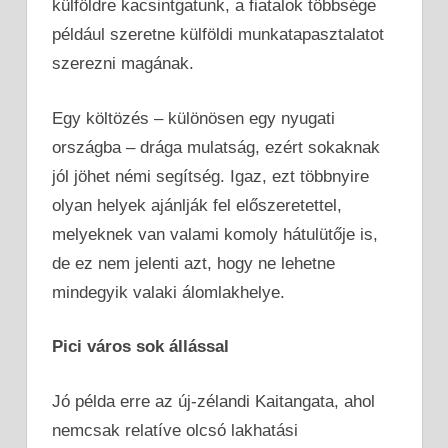
külföldre kacsintgatunk, a fiatalok többsége
például szeretne külföldi munkatapasztalatot
szerezni magának.
Egy költözés – különösen egy nyugati
országba – drága mulatság, ezért sokaknak
jól jöhet némi segítség. Igaz, ezt többnyire
olyan helyek ajánlják fel előszeretettel,
melyeknek van valami komoly hátulütője is,
de ez nem jelenti azt, hogy ne lehetne
mindegyik valaki álomlakhelye.
Pici város sok állással
Jó példa erre az új-zélandi Kaitangata, ahol
nemcsak relatíve olcsó lakhatási