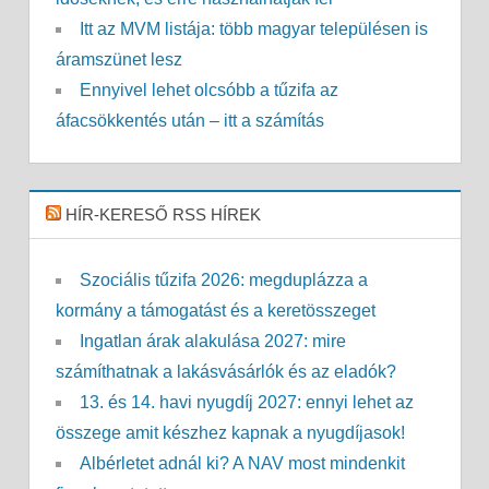
Itt az MVM listája: több magyar településen is
áramszünet lesz
Ennyivel lehet olcsóbb a tűzifa az
áfacsökkentés után – itt a számítás
HÍR-KERESŐ RSS HÍREK
Szociális tűzifa 2026: megduplázza a
kormány a támogatást és a keretösszeget
Ingatlan árak alakulása 2027: mire
számíthatnak a lakásvásárlók és az eladók?
13. és 14. havi nyugdíj 2027: ennyi lehet az
összege amit készhez kapnak a nyugdíjasok!
Albérletet adnál ki? A NAV most mindenkit