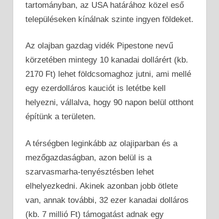
tartományban, az USA határához közel eső
településeken kínálnak szinte ingyen földeket.
Az olajban gazdag vidék Pipestone nevű
körzetében mintegy 10 kanadai dollárért (kb.
2170 Ft) lehet földcsomaghoz jutni, ami mellé
egy ezerdolláros kauciót is letétbe kell
helyezni, vállalva, hogy 90 napon belül otthont
építünk a területen.
A térségben leginkább az olajiparban és a
mezőgazdaságban, azon belül is a
szarvasmarha-tenyésztésben lehet
elhelyezkedni. Akinek azonban jobb ötlete
van, annak további, 32 ezer kanadai dolláros
(kb. 7 millió Ft) támogatást adnak egy