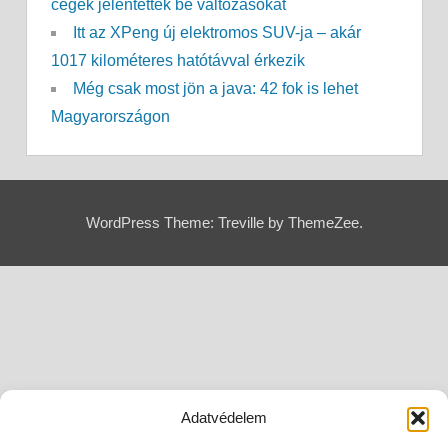
cégek jelentettek be változásokat
Itt az XPeng új elektromos SUV-ja – akár
1017 kilométeres hatótávval érkezik
Még csak most jön a java: 42 fok is lehet
Magyarországon
WordPress Theme: Treville by ThemeZee.
Adatvédelem