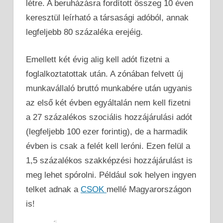
létre. A beruházásra fordított összeg 10 éven
keresztül leírható a társasági adóból, annak
legfeljebb 80 százaléka erejéig.
Emellett két évig alig kell adót fizetni a
foglalkoztatottak után. A zónában felvett új
munkavállaló bruttó munkabére után ugyanis
az első két évben egyáltalán nem kell fizetni
a 27 százalékos szociális hozzájárulási adót
(legfeljebb 100 ezer forintig), de a harmadik
évben is csak a felét kell leróni. Ezen felül a
1,5 százalékos szakképzési hozzájárulást is
meg lehet spórolni. Például sok helyen ingyen
telket adnak a
CSOK
mellé Magyarországon
is!
1