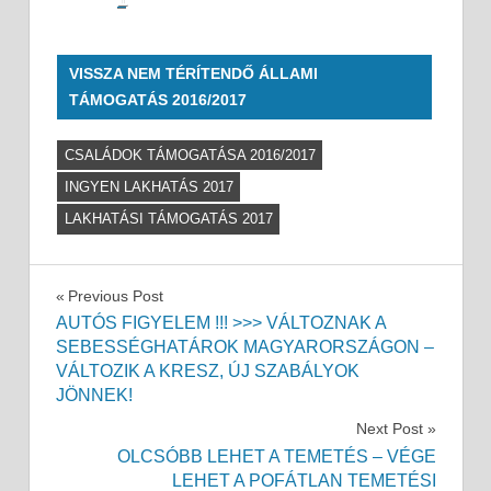
VISSZA NEM TÉRÍTENDŐ ÁLLAMI
TÁMOGATÁS 2016/2017
CSALÁDOK TÁMOGATÁSA 2016/2017
INGYEN LAKHATÁS 2017
LAKHATÁSI TÁMOGATÁS 2017
Bejegyzés
Previous Post
AUTÓS FIGYELEM !!! >>> VÁLTOZNAK A
navigáció
SEBESSÉGHATÁROK MAGYARORSZÁGON –
VÁLTOZIK A KRESZ, ÚJ SZABÁLYOK
JÖNNEK!
Next Post
OLCSÓBB LEHET A TEMETÉS – VÉGE
LEHET A POFÁTLAN TEMETÉSI