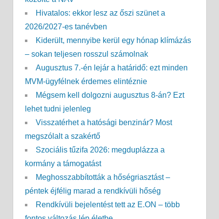
Hivatalos: ekkor lesz az őszi szünet a
2026/2027-es tanévben
Kiderült, mennyibe kerül egy hónap klímázás
– sokan teljesen rosszul számolnak
Augusztus 7.-én lejár a határidő: ezt minden
MVM-ügyfélnek érdemes elintéznie
Mégsem kell dolgozni augusztus 8-án? Ezt
lehet tudni jelenleg
Visszatérhet a hatósági benzinár? Most
megszólalt a szakértő
Szociális tűzifa 2026: megduplázza a
kormány a támogatást
Meghosszabbították a hőségriasztást –
péntek éjfélig marad a rendkívüli hőség
Rendkívüli bejelentést tett az E.ON – több
fontos változás lép életbe