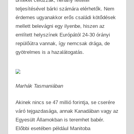
briteket célozzák, néhány feltétel
teljesítésével bárki számára elérhetők. Nem
érdemes ugyanakkor erős családi kötődések
mellett belevágni egy ilyenbe, hiszen az
említett helyszínek Európától 24-30 órányi
repülőútra vannak, így nemcsak drága, de
gyötrelmes is a hazalátogatás.
Marhák Tasmaniában
Akinek nincs se 47 millió forintja, se cserére
váró tejgazdasága, annak Kanadában vagy az
Egyesült Államokban is teremhet babér.
Előbbi esetében például Manitoba