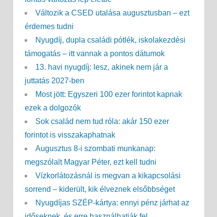
Változik a CSED utalása augusztusban – ezt
érdemes tudni
Nyugdíj, dupla családi pótlék, iskolakezdési
támogatás – itt vannak a pontos dátumok
13. havi nyugdíj: lesz, akinek nem jár a
juttatás 2027-ben
Most jött: Egyszeri 100 ezer forintot kapnak
ezek a dolgozók
Sok család nem tud róla: akár 150 ezer
forintot is visszakaphatnak
Augusztus 8-i szombati munkanap:
megszólalt Magyar Péter, ezt kell tudni
Vízkorlátozásnál is megvan a kikapcsolási
sorrend – kiderült, kik élveznek elsőbbséget
Nyugdíjas SZÉP-kártya: ennyi pénz járhat az
időseknek, és erre használhatják fel