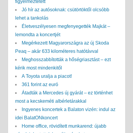
figyelmeztetett
Jó hír az autósoknak: csütörtöktől olcsóbb
lehet a tankolás
Életveszélyesen megfenyegették Majkát –
lemondta a koncertjét
Megérkezett Magyarországra az új Skoda
Peaq – akár 633 kilométeres hatótávval
Meghosszabbították a hőségriasztást – ezt
kérik most mindenkitől
A Toyota uralja a piacot!
361 forint az euró
Átadták a Mercedes új gyárát – ez történhet
most a kecskeméti albérletárakkal
Ingyenes koncertek a Balaton vizén: indul az
idei BalatONkoncert
Home office, rövidített munkarend: újabb