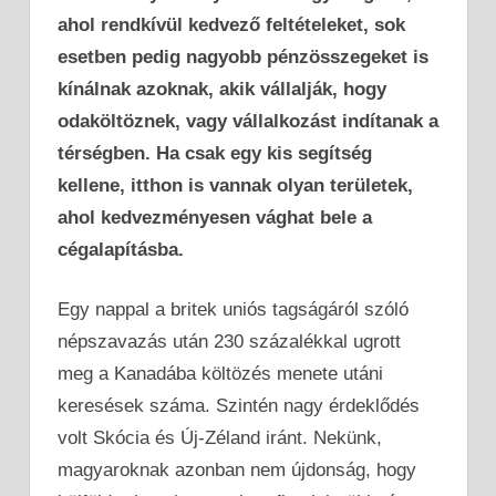
ahol rendkívül kedvező feltételeket, sok
esetben pedig nagyobb pénzösszegeket is
kínálnak azoknak, akik vállalják, hogy
odaköltöznek, vagy vállalkozást indítanak a
térségben. Ha csak egy kis segítség
kellene, itthon is vannak olyan területek,
ahol kedvezményesen vághat bele a
cégalapításba.
Egy nappal a britek uniós tagságáról szóló
népszavazás után 230 százalékkal ugrott
meg a Kanadába költözés menete utáni
keresések száma. Szintén nagy érdeklődés
volt Skócia és Új-Zéland iránt. Nekünk,
magyaroknak azonban nem újdonság, hogy