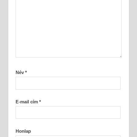
Név
*
E-mail cím
*
Honlap