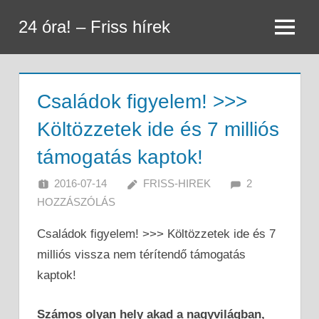
Skip
24 óra! – Friss hírek
to
Menu
content
Családok figyelem! >>>
Költözzetek ide és 7 milliós
támogatás kaptok!
2016-07-14
FRISS-HIREK
2
HOZZÁSZÓLÁS
Családok figyelem! >>> Költözzetek ide és 7
milliós vissza nem térítendő támogatás
kaptok!
Számos olyan hely akad a nagyvilágban,