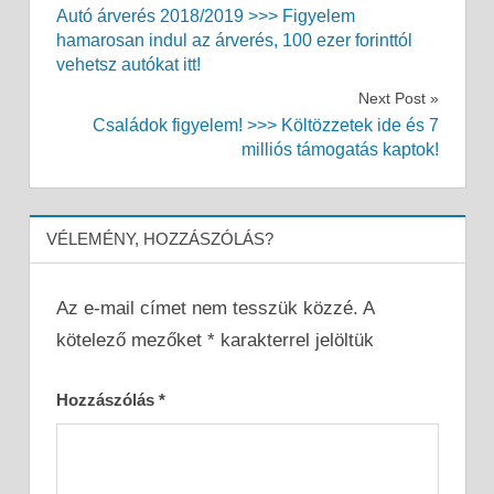
Autó árverés 2018/2019 >>> Figyelem
navigáció
hamarosan indul az árverés, 100 ezer forinttól
vehetsz autókat itt!
Next Post
Családok figyelem! >>> Költözzetek ide és 7
milliós támogatás kaptok!
VÉLEMÉNY, HOZZÁSZÓLÁS?
Az e-mail címet nem tesszük közzé.
A
kötelező mezőket
*
karakterrel jelöltük
Hozzászólás
*