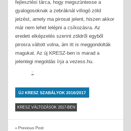
fejlesztési tárca, hogy megszüntesse a
gyalogosoknak a zebráknál villogó zöld
jelzést, amely ma pirosat jelent, hiszen akkor
már nem lehet lelépni a csíkozásra. Az
eredeti elképzelés szerint zöldről egyből
pirosra váltott volna, ám itt is meggondolták
magukat. Az új KRESZ-ben is marad a
jelenlegi megoldás írja a vezess.hu.
1
ÚJ KRESZ SZABÁLYOK 2016/2017
KRESZ VÁLTOZÁSOK 2017-BEN
Bejegyzés
Previous Post