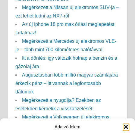
Megérkezett a Nissan új elektromos SUV-ja –
ezt lehet tudni az NX7-ről
Az új Iphone 18 pro max óriási meglepetést
tartalmaz!
Megérkezett a Mercedes új elektromos VLE-
je – több mint 700 kilométeres hatótávval
Itt a döntés: így változik holnap a benzin és a
gázolaj ára
Augusztusban több millió magyar számlájára
érkezik pénz – itt vannak a legfontosabb
dátumok
Megérkezett a nyugdíja? Ezekben az
esetekben kérhetik a visszafizetését
Megérkezett a Volkswagen új elektromos
SUV-ja – akár 437 kilométeres hatótávval
Adatvédelem
GVH: óriási bírságot kapott a LIDL!