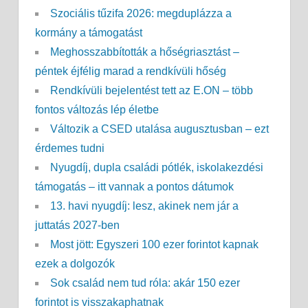
Szociális tűzifa 2026: megduplázza a
kormány a támogatást
Meghosszabbították a hőségriasztást –
péntek éjfélig marad a rendkívüli hőség
Rendkívüli bejelentést tett az E.ON – több
fontos változás lép életbe
Változik a CSED utalása augusztusban – ezt
érdemes tudni
Nyugdíj, dupla családi pótlék, iskolakezdési
támogatás – itt vannak a pontos dátumok
13. havi nyugdíj: lesz, akinek nem jár a
juttatás 2027-ben
Most jött: Egyszeri 100 ezer forintot kapnak
ezek a dolgozók
Sok család nem tud róla: akár 150 ezer
forintot is visszakaphatnak