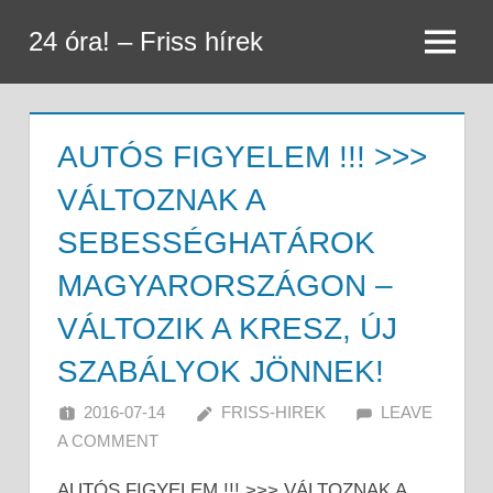
Skip
24 óra! – Friss hírek
to
Menu
content
AUTÓS FIGYELEM !!! >>>
VÁLTOZNAK A
SEBESSÉGHATÁROK
MAGYARORSZÁGON –
VÁLTOZIK A KRESZ, ÚJ
SZABÁLYOK JÖNNEK!
2016-07-14
FRISS-HIREK
LEAVE
A COMMENT
AUTÓS FIGYELEM !!! >>> VÁLTOZNAK A