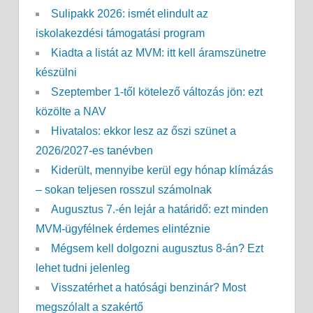
Sulipakk 2026: ismét elindult az
iskolakezdési támogatási program
Kiadta a listát az MVM: itt kell áramszünetre
készülni
Szeptember 1-től kötelező változás jön: ezt
közölte a NAV
Hivatalos: ekkor lesz az őszi szünet a
2026/2027-es tanévben
Kiderült, mennyibe kerül egy hónap klímázás
– sokan teljesen rosszul számolnak
Augusztus 7.-én lejár a határidő: ezt minden
MVM-ügyfélnek érdemes elintéznie
Mégsem kell dolgozni augusztus 8-án? Ezt
lehet tudni jelenleg
Visszatérhet a hatósági benzinár? Most
megszólalt a szakértő