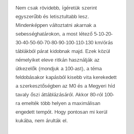
Nem csak rövidebb, ígéretük szerint
egyszerűbb és letisztultabb lesz.
Mindenképpen változtatni akarnak a
sebességhatárokon, a most létező 5-10-20-
30-40-50-60-70-80-90-100-110-130 km/órás
táblákból párat kidobnak majd. Ezek közül
némelyiket eleve ritkán használják az
útkezelők (mondjuk a 100-ast), a téma
feldobásakor kapásból kisebb vita kerekedett
a szerkesztőségben az M0 és a Megyeri híd
tavaly őszi áttáblázásáról. Akkor 80-ról 100-
ra emelték több helyen a maximálisan
engedett tempót. Hogy pontosan mi kerül
kukába, nem árulták el.