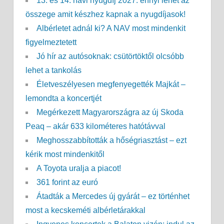
13. és 14. havi nyugdíj 2027: ennyi lehet az
összege amit készhez kapnak a nyugdíjasok!
Albérletet adnál ki? A NAV most mindenkit
figyelmeztetett
Jó hír az autósoknak: csütörtöktől olcsóbb
lehet a tankolás
Életveszélyesen megfenyegették Majkát –
lemondta a koncertjét
Megérkezett Magyarországra az új Skoda
Peaq – akár 633 kilométeres hatótávval
Meghosszabbították a hőségriasztást – ezt
kérik most mindenkitől
A Toyota uralja a piacot!
361 forint az euró
Átadták a Mercedes új gyárát – ez történhet
most a kecskeméti albérletárakkal