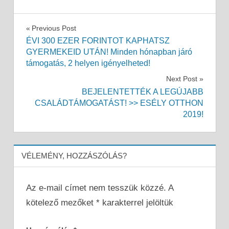
Bejegyzés
Previous Post
ÉVI 300 EZER FORINTOT KAPHATSZ
navigáció
GYERMEKEID UTÁN! Minden hónapban járó
támogatás, 2 helyen igényelheted!
Next Post
BEJELENTETTÉK A LEGÚJABB
CSALÁDTÁMOGATÁST! >> ESÉLY OTTHON
2019!
VÉLEMÉNY, HOZZÁSZÓLÁS?
Az e-mail címet nem tesszük közzé.
A
kötelező mezőket
*
karakterrel jelöltük