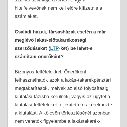
hitelfelvevőnek nem kell előre kifizetnie a
számlákat.
Családi házak, társasházak esetén a már
meglévő lakás-előtakarékossági
szerződéseket (
LTP
-ket) be lehet-e
számítani önerőként?
Bizonyos feltételekkel. Önerőként
felhasználhatók azok a lakás-takarékpénztári
megtakarítások, melyek az első folyósításig
kiutalási fázisba kerülnek, vagyis az ügyfél a
kiutalási feltételeket teljesítette és kérelmezte
a kiutalást. A kölcsön törlesztésénél azonban
nem vehetők figyelembe a lakástakarék-