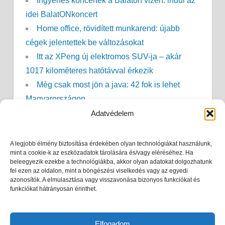
Ingyenes koncertek a Balaton vizén: indul az
idei BalatONkoncert
Home office, rövidített munkarend: újabb
cégek jelentettek be változásokat
Itt az XPeng új elektromos SUV-ja – akár
1017 kilométeres hatótávval érkezik
Még csak most jön a java: 42 fok is lehet
Magyarországon
Adatvédelem
A legjobb élmény biztosítása érdekében olyan technológiákat használunk,
WordPress Theme: Treville by ThemeZee.
mint a cookie-k az eszközadatok tárolására és/vagy eléréséhez. Ha
beleegyezik ezekbe a technológiákba, akkor olyan adatokat dolgozhatunk
fel ezen az oldalon, mint a böngészési viselkedés vagy az egyedi
azonosítók. A elmulasztása vagy visszavonása bizonyos funkciókat és
funkciókat hátrányosan érinthet.
Elfogadom