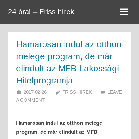
Skip
24 óra! – Friss hírek
to
Menu
content
Hamarosan indul az otthon
melege program, de már
elindult az MFB Lakossági
Hitelprogramja
2017-02-26
FRISS-HIREK
LEAVE
A COMMENT
Hamarosan indul az otthon melege
program, de már elindult az MFB