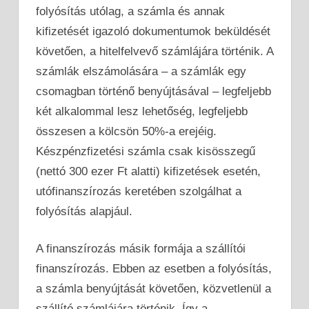
folyósítás utólag, a számla és annak
kifizetését igazoló dokumentumok beküldését
követően, a hitelfelvevő számlájára történik. A
számlák elszámolására – a számlák egy
csomagban történő benyújtásával – legfeljebb
két alkalommal lesz lehetőség, legfeljebb
összesen a kölcsön 50%-a erejéig.
Készpénzfizetési számla csak kisösszegű
(nettó 300 ezer Ft alatti) kifizetések esetén,
utófinanszírozás keretében szolgálhat a
folyósítás alapjául.
A finanszírozás másik formája a szállítói
finanszírozás. Ebben az esetben a folyósítás,
a számla benyújtását követően, közvetlenül a
szállító számlájára történik. Így a