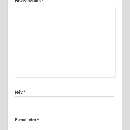
Hozzászólás
*
Név
*
E-mail cím
*