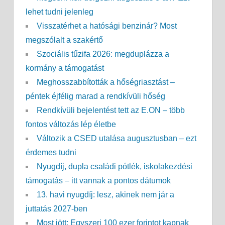
lehet tudni jelenleg
Visszatérhet a hatósági benzinár? Most
megszólalt a szakértő
Szociális tűzifa 2026: megduplázza a
kormány a támogatást
Meghosszabbították a hőségriasztást –
péntek éjfélig marad a rendkívüli hőség
Rendkívüli bejelentést tett az E.ON – több
fontos változás lép életbe
Változik a CSED utalása augusztusban – ezt
érdemes tudni
Nyugdíj, dupla családi pótlék, iskolakezdési
támogatás – itt vannak a pontos dátumok
13. havi nyugdíj: lesz, akinek nem jár a
juttatás 2027-ben
Most jött: Egyszeri 100 ezer forintot kapnak