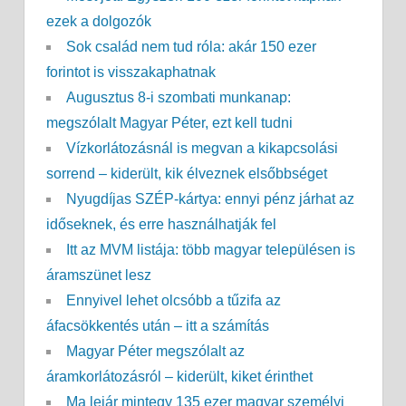
ezek a dolgozók
Sok család nem tud róla: akár 150 ezer
forintot is visszakaphatnak
Augusztus 8-i szombati munkanap:
megszólalt Magyar Péter, ezt kell tudni
Vízkorlátozásnál is megvan a kikapcsolási
sorrend – kiderült, kik élveznek elsőbbséget
Nyugdíjas SZÉP-kártya: ennyi pénz járhat az
időseknek, és erre használhatják fel
Itt az MVM listája: több magyar településen is
áramszünet lesz
Ennyivel lehet olcsóbb a tűzifa az
áfacsökkentés után – itt a számítás
Magyar Péter megszólalt az
áramkorlátozásról – kiderült, kiket érinthet
Ma lejár mintegy 135 ezer magyar személyi