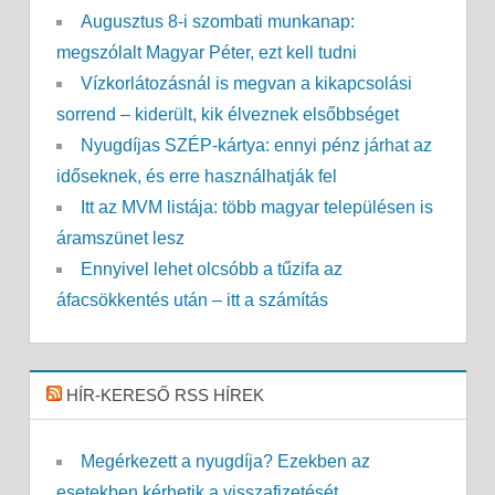
Augusztus 8-i szombati munkanap:
megszólalt Magyar Péter, ezt kell tudni
Vízkorlátozásnál is megvan a kikapcsolási
sorrend – kiderült, kik élveznek elsőbbséget
Nyugdíjas SZÉP-kártya: ennyi pénz járhat az
időseknek, és erre használhatják fel
Itt az MVM listája: több magyar településen is
áramszünet lesz
Ennyivel lehet olcsóbb a tűzifa az
áfacsökkentés után – itt a számítás
HÍR-KERESŐ RSS HÍREK
Megérkezett a nyugdíja? Ezekben az
esetekben kérhetik a visszafizetését