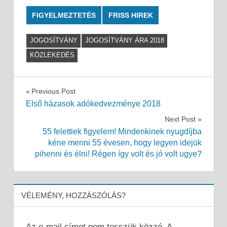
FIGYELMEZTETÉS
FRISS HIREK
JOGOSÍTVÁNY
JOGOSÍTVÁNY ÁRA 2018
KÖZLEKEDÉS
Bejegyzés
Previous Post
Első házasok adókedvezménye 2018
navigáció
Next Post
55 felettiek figyelem! Mindenkinek nyugdíjba
kéne menni 55 évesen, hogy legyen idejük
pihenni és élni! Régen így volt és jó volt ugye?
VÉLEMÉNY, HOZZÁSZÓLÁS?
Az e-mail címet nem tesszük közzé.
A