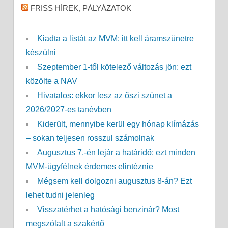
FRISS HÍREK, PÁLYÁZATOK
Kiadta a listát az MVM: itt kell áramszünetre
készülni
Szeptember 1-től kötelező változás jön: ezt
közölte a NAV
Hivatalos: ekkor lesz az őszi szünet a
2026/2027-es tanévben
Kiderült, mennyibe kerül egy hónap klímázás
– sokan teljesen rosszul számolnak
Augusztus 7.-én lejár a határidő: ezt minden
MVM-ügyfélnek érdemes elintéznie
Mégsem kell dolgozni augusztus 8-án? Ezt
lehet tudni jelenleg
Visszatérhet a hatósági benzinár? Most
megszólalt a szakértő