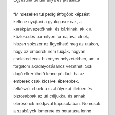
Egyesület tanulmánya és javaslata :
“Mindezeken túl pedig átfogóbb képzést
kellene nyújtani a gyalogosoknak, a
kerékpárvezetőknek, és bárkinek, akik a
közlekedés bármilyen formájával élnek,
hiszen sokszor az figyelhető meg az utakon,
hogy az emberek nem tudják, hogyan
cselekedjenek bizonyos helyzetekben, ami a
forgalom akadályozásához vezethet. Sok
dugó elkerülhető lenne például, ha az
emberek csak kicsivel éberebbek,
felkészültebbek a szabályokat illetően és
biztosabbak az úti céljukkal és annak
elérésének módjával kapcsolatban. Nemcsak
a szabályok ismerete és betartása lenne