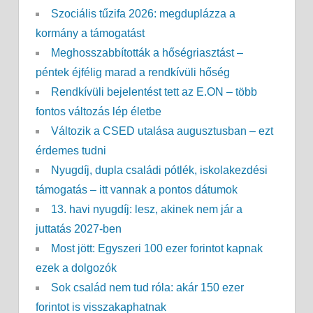
Szociális tűzifa 2026: megduplázza a
kormány a támogatást
Meghosszabbították a hőségriasztást –
péntek éjfélig marad a rendkívüli hőség
Rendkívüli bejelentést tett az E.ON – több
fontos változás lép életbe
Változik a CSED utalása augusztusban – ezt
érdemes tudni
Nyugdíj, dupla családi pótlék, iskolakezdési
támogatás – itt vannak a pontos dátumok
13. havi nyugdíj: lesz, akinek nem jár a
juttatás 2027-ben
Most jött: Egyszeri 100 ezer forintot kapnak
ezek a dolgozók
Sok család nem tud róla: akár 150 ezer
forintot is visszakaphatnak