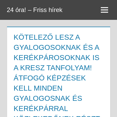
Skip
24 óra! – Friss hírek
to
Menu
content
KÖTELEZŐ LESZ A
GYALOGOSOKNAK ÉS A
KERÉKPÁROSOKNAK IS
A KRESZ TANFOLYAM!
ÁTFOGÓ KÉPZÉSEK
KELL MINDEN
GYALOGOSNAK ÉS
KERÉKPÁRRAL