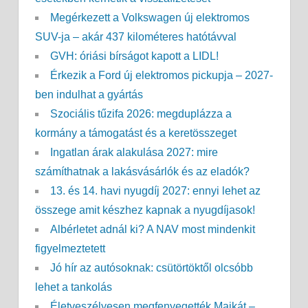
Megérkezett a Volkswagen új elektromos
SUV-ja – akár 437 kilométeres hatótávval
GVH: óriási bírságot kapott a LIDL!
Érkezik a Ford új elektromos pickupja – 2027-
ben indulhat a gyártás
Szociális tűzifa 2026: megduplázza a
kormány a támogatást és a keretösszeget
Ingatlan árak alakulása 2027: mire
számíthatnak a lakásvásárlók és az eladók?
13. és 14. havi nyugdíj 2027: ennyi lehet az
összege amit készhez kapnak a nyugdíjasok!
Albérletet adnál ki? A NAV most mindenkit
figyelmeztetett
Jó hír az autósoknak: csütörtöktől olcsóbb
lehet a tankolás
Életveszélyesen megfenyegették Majkát –