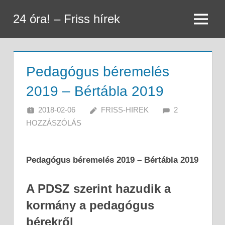
Skip
24 óra! – Friss hírek
to
Menu
content
Pedagógus béremelés
2019 – Bértábla 2019
2018-02-06
FRISS-HIREK
2
HOZZÁSZÓLÁS
Pedagógus béremelés 2019 – Bértábla 2019
A PDSZ szerint hazudik a
kormány a pedagógus
bérekről