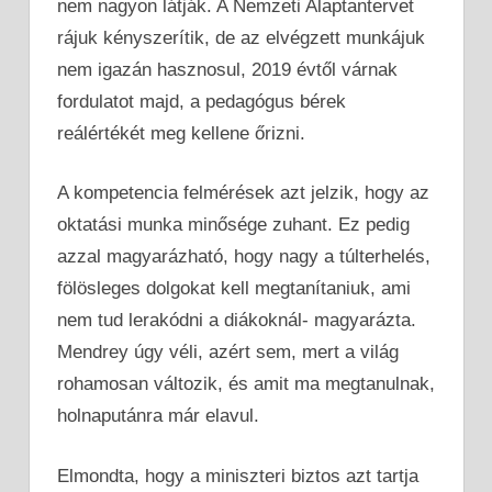
nem nagyon látják. A Nemzeti Alaptantervet
rájuk kényszerítik, de az elvégzett munkájuk
nem igazán hasznosul, 2019 évtől várnak
fordulatot majd, a pedagógus bérek
reálértékét meg kellene őrizni.
A kompetencia felmérések azt jelzik, hogy az
oktatási munka minősége zuhant. Ez pedig
azzal magyarázható, hogy nagy a túlterhelés,
fölösleges dolgokat kell megtanítaniuk, ami
nem tud lerakódni a diákoknál- magyarázta.
Mendrey úgy véli, azért sem, mert a világ
rohamosan változik, és amit ma megtanulnak,
holnaputánra már elavul.
Elmondta, hogy a miniszteri biztos azt tartja