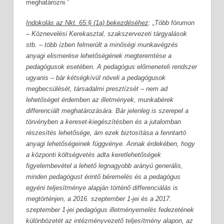
meghatározni.”
Indokolás az Nkt. 65.§ (1a) bekezdéséhez
: „Több fórumon
– Köznevelési Kerekasztal, szakszervezeti tárgyalások
stb. – több ízben felmerült a minőségi munkavégzés
anyagi elismerése lehetőségének megteremtése a
pedagógusok esetében. A pedagógus előmeneteli rendszer
ugyanis – bár kétségkívül növeli a pedagógusok
megbecsülését, társadalmi presztízsét – nem ad
lehetőséget érdemben az illetmények, munkabérek
differenciált meghatározására. Bár jelenleg is szerepel a
törvényben a kereset-kiegészítésben és a jutalomban
részesítés lehetősége, ám ezek biztosítása a fenntartó
anyagi lehetőségeinek függvénye. Annak érdekében, hogy
a központi költségvetés adta keretlehetőségek
figyelembevétel a lehető legnagyobb arányú generális,
minden pedagógust érintő béremelés és a pedagógus
egyéni teljesítménye alapján történő differenciálás is
megtörténjen, a 2016. szeptember 1-jei és a 2017.
szeptember 1-jei pedagógus illetményemelés fedezetének
különbözetét az intézményvezető teljesítmény alapon, az