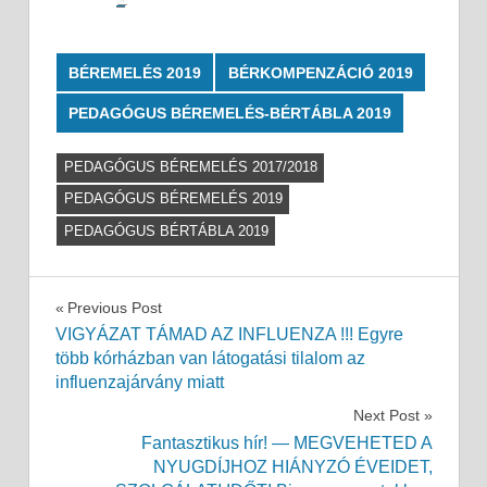
BÉREMELÉS 2019
BÉRKOMPENZÁCIÓ 2019
PEDAGÓGUS BÉREMELÉS-BÉRTÁBLA 2019
PEDAGÓGUS BÉREMELÉS 2017/2018
PEDAGÓGUS BÉREMELÉS 2019
PEDAGÓGUS BÉRTÁBLA 2019
Bejegyzés
Previous Post
VIGYÁZAT TÁMAD AZ INFLUENZA !!! Egyre
navigáció
több kórházban van látogatási tilalom az
influenzajárvány miatt
Next Post
Fantasztikus hír! — MEGVEHETED A
NYUGDÍJHOZ HIÁNYZÓ ÉVEIDET,