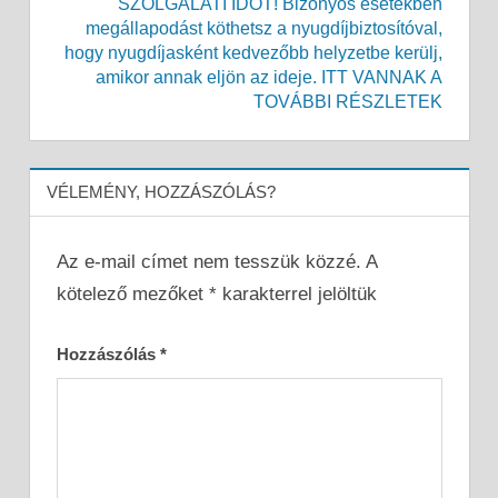
SZOLGÁLATI IDŐT! Bizonyos esetekben
megállapodást köthetsz a nyugdíjbiztosítóval,
hogy nyugdíjasként kedvezőbb helyzetbe kerülj,
amikor annak eljön az ideje. ITT VANNAK A
TOVÁBBI RÉSZLETEK
VÉLEMÉNY, HOZZÁSZÓLÁS?
Az e-mail címet nem tesszük közzé.
A
kötelező mezőket
*
karakterrel jelöltük
Hozzászólás
*