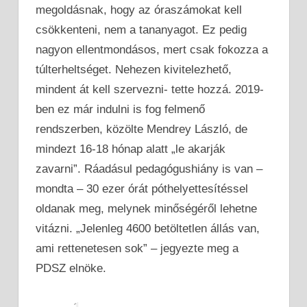
megoldásnak, hogy az óraszámokat kell
csökkenteni, nem a tananyagot. Ez pedig
nagyon ellentmondásos, mert csak fokozza a
túlterheltséget. Nehezen kivitelezhető,
mindent át kell szervezni- tette hozzá. 2019-
ben ez már indulni is fog felmenő
rendszerben, közölte Mendrey László, de
mindezt 16-18 hónap alatt „le akarják
zavarni”. Ráadásul pedagógushiány is van –
mondta – 30 ezer órát póthelyettesítéssel
oldanak meg, melynek minőségéről lehetne
vitázni. „Jelenleg 4600 betöltetlen állás van,
ami rettenetesen sok” – jegyezte meg a
PDSZ elnöke.
1