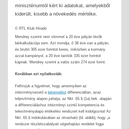
minisztériumtól kért ki adatokat, amelyekből
kiderült, kisebb a növekedés mértéke.
© RTL Klub Híradó
Mendrey szerint nem stimmel a 20 éve pályán lévők
bérkalkulációja sem. Azt mondja, ő 38 éve van a pályán,
és bruttó 305 ezer forintot keres, miközben a kormány
azzal kampányol, a 20 éve tanítók 335 ezer forintot
kapnak. Mendrey szerint a valós szám 274 ezer forint.
Korábban ezt nyilatkozták:
Felhívjuk a figyelmet, hogy amennyiben az
intézményvezető a
béremelést
differenciáltan, azaz
teljesítmény alapon juttatja, az Nkt. 65.§ (1a) bek. alapján
a differenciáláshoz intézményi szintű kompetencia és
telesítményalapú értékelési rendszert kell kidolgoznia! Az
Nkt. 65.§ indokolásában az olvasható (ld. alább), hogy „a
rendszer részletszabályait végrehajtási rendelet fogja