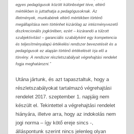
egyes pedagógusok között különbséget téve, eltérő
mértékben is juttathatja a pedagógusoknak. Az
illetmények, munkabérek eltérő mértékben történő
megállapítása nem történhet kizárólag az intézményvezető
diszkrecionális jogkörében, ezért – kizárandó a túlzott
szubjektivitást – garanciális szabályként egy kompetencia
és teljesítményalapú értékelési rendszer bevezetését és a
pedagógusok ez alapján történő értékelését írja elő a
törvény. A rendszer részletszabályait végrehajtási rendelet
fogja meghatározni.”
Utána jártunk, és azt tapasztaltuk, hogy a
részletszabályokat tartalmazó végrehajtási
rendelet 2017. szeptember 1. napjáig nem
készült el. Tekintettel a végrehajtási rendelet
hiányára, illetve arra, hogy az indokolás nem
jogi norma – így kötő ereje sincs -,
álláspontunk szerint nincs jelenleg olyan