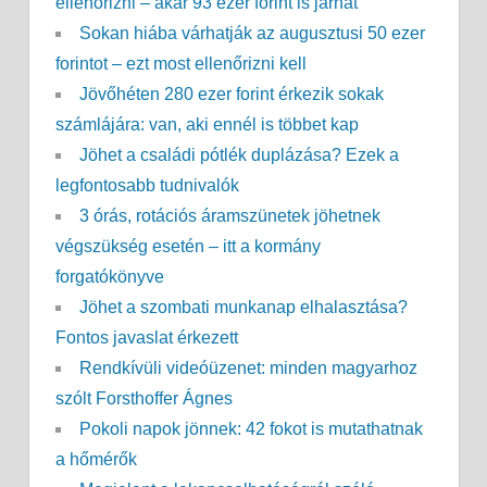
ellenőrizni – akár 93 ezer forint is járhat
Sokan hiába várhatják az augusztusi 50 ezer
forintot – ezt most ellenőrizni kell
Jövőhéten 280 ezer forint érkezik sokak
számlájára: van, aki ennél is többet kap
Jöhet a családi pótlék duplázása? Ezek a
legfontosabb tudnivalók
3 órás, rotációs áramszünetek jöhetnek
végszükség esetén – itt a kormány
forgatókönyve
Jöhet a szombati munkanap elhalasztása?
Fontos javaslat érkezett
Rendkívüli videóüzenet: minden magyarhoz
szólt Forsthoffer Ágnes
Pokoli napok jönnek: 42 fokot is mutathatnak
a hőmérők