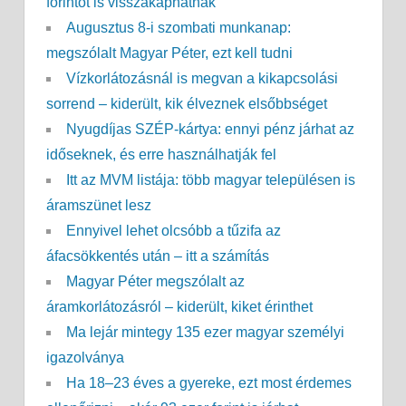
forintot is visszakaphatnak
Augusztus 8-i szombati munkanap:
megszólalt Magyar Péter, ezt kell tudni
Vízkorlátozásnál is megvan a kikapcsolási
sorrend – kiderült, kik élveznek elsőbbséget
Nyugdíjas SZÉP-kártya: ennyi pénz járhat az
időseknek, és erre használhatják fel
Itt az MVM listája: több magyar településen is
áramszünet lesz
Ennyivel lehet olcsóbb a tűzifa az
áfacsökkentés után – itt a számítás
Magyar Péter megszólalt az
áramkorlátozásról – kiderült, kiket érinthet
Ma lejár mintegy 135 ezer magyar személyi
igazolványa
Ha 18–23 éves a gyereke, ezt most érdemes