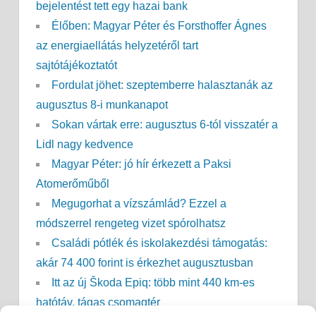
bejelentést tett egy hazai bank
Élőben: Magyar Péter és Forsthoffer Ágnes
az energiaellátás helyzetéről tart
sajtótájékoztatót
Fordulat jöhet: szeptemberre halasztanák az
augusztus 8-i munkanapot
Sokan vártak erre: augusztus 6-tól visszatér a
Lidl nagy kedvence
Magyar Péter: jó hír érkezett a Paksi
Atomerőműből
Megugorhat a vízszámlád? Ezzel a
módszerrel rengeteg vizet spórolhatsz
Családi pótlék és iskolakezdési támogatás:
akár 74 400 forint is érkezhet augusztusban
Itt az új Škoda Epiq: több mint 440 km-es
hatótáv, tágas csomagtér