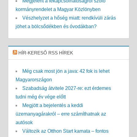
Megjelent a lekapcsolhatóságról szóló
kormányrendelet a Magyar Közlönyben
Vészhelyzet a hőség miatt: rendkívüli zárás
jöhet a bölcsődékben és óvodákban?
HÍR-KERESŐ RSS HÍREK
Még csak most jön a java: 42 fok is lehet
Magyarországon
Szabadság átvitele 2027-re: ezt érdemes
tudni még év vége előtt
Megjött a bejelentés a keddi
üzemanyagárakról – erre számíthatnak az
autósok
Változik az Otthon Start kamata – fontos