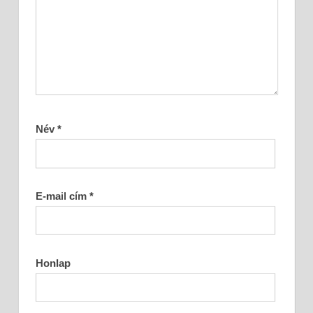
Név
*
E-mail cím
*
Honlap