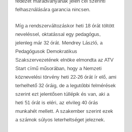
fedezet maradványának jelen cél szerinti
felhasználására garancia nincsen.
Míg a rendszerváltozáskor heti 18 órát töltött
neveléssel, oktatással egy pedagógus,
jelenleg már 32 órát. Mendrey László, a
Pedagógusok Demokratikus
Szakszervezetének elnöke elmondta az ATV
Start című műsorában, hogy a Nemzeti
köznevelési törvény heti 22-26 órát ír elő, ami
terhelhető 32 óráig, de a legutóbbi felmérések
szerint ezt jelentősen túllépik és van, aki a
heti 51 órát is eléri, az elvileg 40 órás
munkahét mellett. A szakember szerint ezek
a számok súlyos leterheltséget jeleznek.