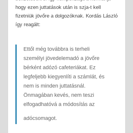
hogy ezen juttatások után is szja-t kell
fizetniük jövőre a dolgozóknak. Kordás László
így reagált:
Ettől még továbbra is terheli
személyi jövedelemadó a jövőre
bérként adózó cafeteriákat. Ez
legfeljebb kiegyenlíti a számlát, és
nem is minden juttatásnál.
Önmagában kevés, nem teszi
elfogadhatóvá a módosítás az
adócsomagot.