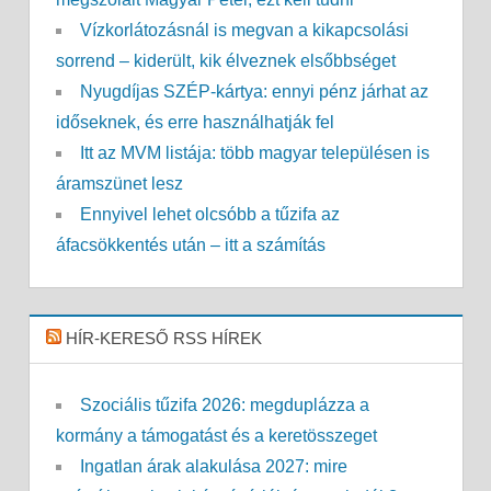
Vízkorlátozásnál is megvan a kikapcsolási
sorrend – kiderült, kik élveznek elsőbbséget
Nyugdíjas SZÉP-kártya: ennyi pénz járhat az
időseknek, és erre használhatják fel
Itt az MVM listája: több magyar településen is
áramszünet lesz
Ennyivel lehet olcsóbb a tűzifa az
áfacsökkentés után – itt a számítás
HÍR-KERESŐ RSS HÍREK
Szociális tűzifa 2026: megduplázza a
kormány a támogatást és a keretösszeget
Ingatlan árak alakulása 2027: mire