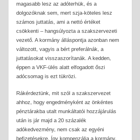
magasabb lesz az adóterhük, és a
dolgozóknak sem, mert szja-köteles lesz
számos juttatás, ami a nettó értéket
csökkenti – hangsúlyozta a szakszervezeti
vezető. A kormány álláspontja azonban nem
változott, vagyis a bért preferálnák, a
juttatásokat visszaszorítanák. A kedden,
éppen a VKF-ülés alatt elfogadott őszi
adócsomag is ezt tükrözi.
Rákérdeztünk, mit szól a szakszervezet
ahhoz, hogy engedményként az önkéntes
pénztárakba utalt munkáltatói hozzájárulás
után is jár majd a 20 százalék
adókedvezmény, nem csak az egyéni
befizetésekre. Így kompenzálja a kormány,