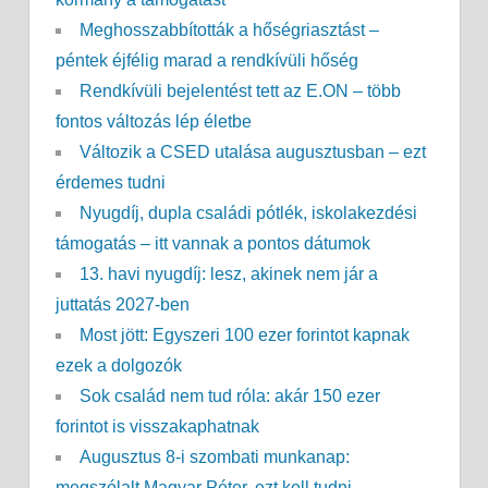
Meghosszabbították a hőségriasztást –
péntek éjfélig marad a rendkívüli hőség
Rendkívüli bejelentést tett az E.ON – több
fontos változás lép életbe
Változik a CSED utalása augusztusban – ezt
érdemes tudni
Nyugdíj, dupla családi pótlék, iskolakezdési
támogatás – itt vannak a pontos dátumok
13. havi nyugdíj: lesz, akinek nem jár a
juttatás 2027-ben
Most jött: Egyszeri 100 ezer forintot kapnak
ezek a dolgozók
Sok család nem tud róla: akár 150 ezer
forintot is visszakaphatnak
Augusztus 8-i szombati munkanap:
megszólalt Magyar Péter, ezt kell tudni