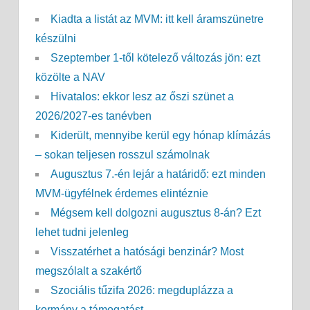
Kiadta a listát az MVM: itt kell áramszünetre
készülni
Szeptember 1-től kötelező változás jön: ezt
közölte a NAV
Hivatalos: ekkor lesz az őszi szünet a
2026/2027-es tanévben
Kiderült, mennyibe kerül egy hónap klímázás
– sokan teljesen rosszul számolnak
Augusztus 7.-én lejár a határidő: ezt minden
MVM-ügyfélnek érdemes elintéznie
Mégsem kell dolgozni augusztus 8-án? Ezt
lehet tudni jelenleg
Visszatérhet a hatósági benzinár? Most
megszólalt a szakértő
Szociális tűzifa 2026: megduplázza a
kormány a támogatást