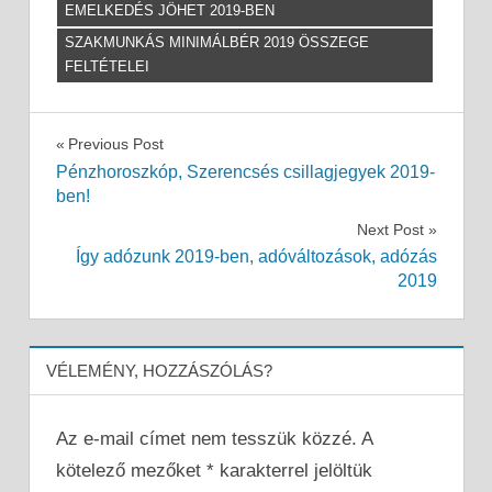
EMELKEDÉS JÖHET 2019-BEN
SZAKMUNKÁS MINIMÁLBÉR 2019 ÖSSZEGE
FELTÉTELEI
Bejegyzés
Previous Post
Pénzhoroszkóp, Szerencsés csillagjegyek 2019-
navigáció
ben!
Next Post
Így adózunk 2019-ben, adóváltozások, adózás
2019
VÉLEMÉNY, HOZZÁSZÓLÁS?
Az e-mail címet nem tesszük közzé.
A
kötelező mezőket
*
karakterrel jelöltük