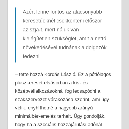
Azért lenne fontos az alacsonyabb
keresetűeknél csökkenteni először
az szja-t, mert náluk van
kielégítetlen szükséglet, amit a nettó
növekedésével tudnának a dolgozók
fedezni
– tette hozzá Kordás László. Ez a pótlólagos
pluszkereset elsősorban a kis- és
középvállalkozásoknál fog lecsapódni a
szakszervezet várakozása szerint, ami úgy
vélik, enyhíthetné a nagyobb arányú
minimálbér-emelés terheit. Úgy gondolják,
hogy ha a szociális hozzájárulási adónál