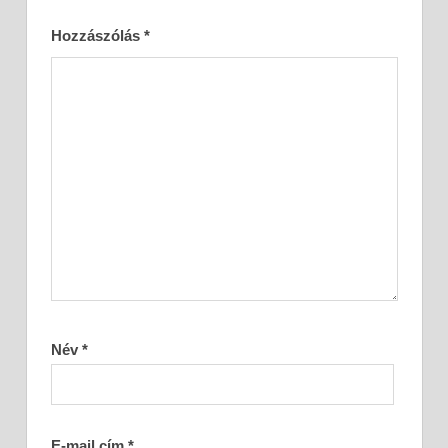
Hozzászólás
*
Név
*
E-mail cím
*