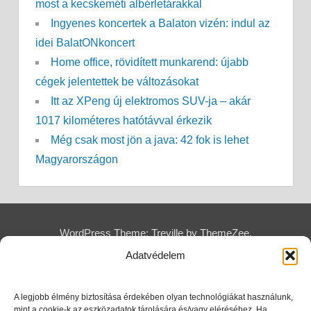
most a kecskeméti albérletárakkal
Ingyenes koncertek a Balaton vizén: indul az
idei BalatONkoncert
Home office, rövidített munkarend: újabb
cégek jelentettek be változásokat
Itt az XPeng új elektromos SUV-ja – akár
1017 kilométeres hatótávval érkezik
Még csak most jön a java: 42 fok is lehet
Magyarországon
WordPress Theme: Treville by ThemeZee.
Adatvédelem
A legjobb élmény biztosítása érdekében olyan technológiákat használunk,
mint a cookie-k az eszközadatok tárolására és/vagy eléréséhez. Ha