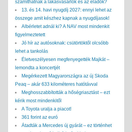
számíthatnak a lakásvásárlók és az eladók?
13. és 14. havi nyugdíj 2027: ennyi lehet az
összege amit készhez kapnak a nyugdíjasok!
Albérletet adnál ki? A NAV most mindenkit
figyelmeztetett
Jó hír az autósoknak: csütörtöktől olcsóbb
lehet a tankolás
Életveszélyesen megfenyegették Majkát –
lemondta a koncertjét
Megérkezett Magyarországra az új Skoda
Peaq – akár 633 kilométeres hatótávval
Meghosszabbították a hőségriasztást – ezt
kérik most mindenkitől
A Toyota uralja a piacot!
361 forint az euró
Átadták a Mercedes új gyárát – ez történhet