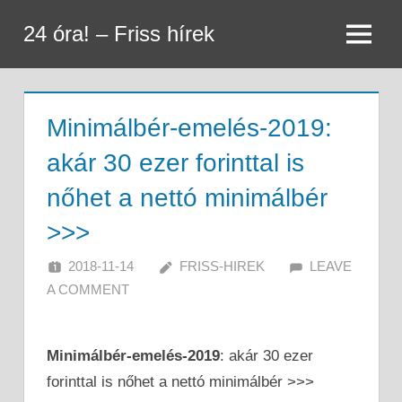
Skip
24 óra! – Friss hírek
to
Menu
content
Minimálbér-emelés-2019:
akár 30 ezer forinttal is
nőhet a nettó minimálbér
>>>
2018-11-14
FRISS-HIREK
LEAVE
A COMMENT
Minimálbér-emelés-2019
: akár 30 ezer
forinttal is nőhet a nettó minimálbér >>>