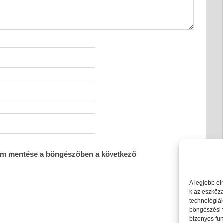
em mentése a böngészőben a következő
A legjobb él
k az eszköz
technológiák
böngészési 
bizonyos fun