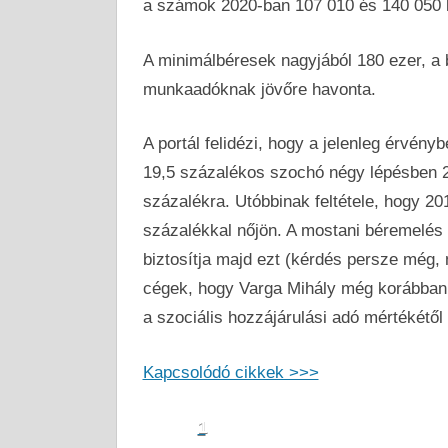
a számok 2020-ban 107 010 és 140 050 
A minimálbéresek nagyjából 180 ezer, a 
munkaadóknak jövőre havonta.
A portál felidézi, hogy a jelenleg érvén
19,5 százalékos szochó négy lépésben 2
százalékra. Utóbbinak feltétele, hogy 20
százalékkal nőjön. A mostani béremelés 
biztosítja majd ezt (kérdés persze még, m
cégek, hogy Varga Mihály még korábban a
a szociális hozzájárulási adó mértékétől
Kapcsolódó cikkek >>>
1