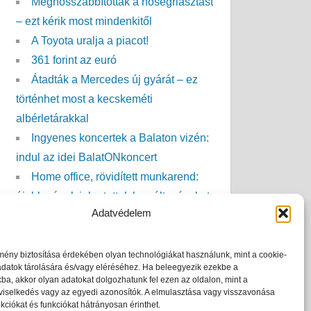
Meghosszabbították a hőségriasztást
– ezt kérik most mindenkitől
A Toyota uralja a piacot!
361 forint az euró
Átadták a Mercedes új gyárát – ez
történhet most a kecskeméti
albérletárakkal
Ingyenes koncertek a Balaton vizén:
indul az idei BalatONkoncert
Home office, rövidített munkarend:
újabb cégek jelentettek be változásokat
Adatvédelem
Itt az XPeng új elektromos SUV-ja –
akár 1017 kilométeres hatótávval
érkezik
mény biztosítása érdekében olyan technológiákat használunk, mint a cookie-
adatok tárolására és/vagy eléréséhez. Ha beleegyezik ezekbe a
Még csak most jön a java: 42 fok is
ba, akkor olyan adatokat dolgozhatunk fel ezen az oldalon, mint a
viselkedés vagy az egyedi azonosítók. A elmulasztása vagy visszavonása
lehet Magyarországon
kciókat és funkciókat hátrányosan érinthet.