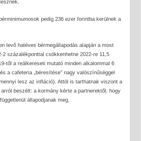
lesznek.
bérminimumosok pedig 236 ezer forintba kerülnek a
yben levő hatéves bérmegállapodás alapján a most
-2 százalékponttal csökkenhetne 2022-re 11,5
19-től a reálkereseti mutató minden alkalommal 6
és a cafeteria „béresítése” nagy valószínűséggel
ennyi lesz az infláció). Attól is tarthatnak viszont a
rról beszélt: a kormány kérte a partnerektől, hogy
 függetlenül állapodjanak meg.