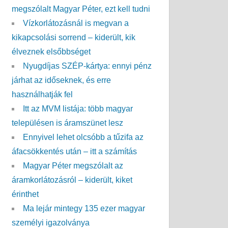
megszólalt Magyar Péter, ezt kell tudni
Vízkorlátozásnál is megvan a
kikapcsolási sorrend – kiderült, kik
élveznek elsőbbséget
Nyugdíjas SZÉP-kártya: ennyi pénz
járhat az időseknek, és erre
használhatják fel
Itt az MVM listája: több magyar
településen is áramszünet lesz
Ennyivel lehet olcsóbb a tűzifa az
áfacsökkentés után – itt a számítás
Magyar Péter megszólalt az
áramkorlátozásról – kiderült, kiket
érinthet
Ma lejár mintegy 135 ezer magyar
személyi igazolványa