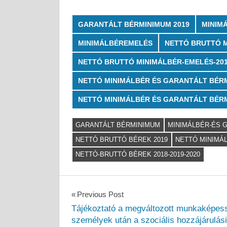
GARANTÁLT BÉRMINIMUM 2019
MINIM
MINIMÁLBÉREMELÉS
NETTÓ BRUTTÓ M
NETTÓ BRUTTÓ MINIMÁLBÉR-EMELÉS-20
NETTÓ MINIMÁLBÉR ÉS GARANTÁLT BÉRM
NETTÓ MINIMÁLBÉR ÉS GARANTÁLT BÉRM
GARANTÁLT BÉRMINIMUM
MINIMÁLBÉR-ÉS 
NETTÓ BRUTTÓ BÉREK 2019
NETTÓ MINIMÁL
NETTÓ-BRUTTÓ BÉREK 2018-2019-2020
Bejegyzés
Previous Post
Tájékoztató a megváltozott munkaképes
navigáció
személyek után a szociális hozzájárulási