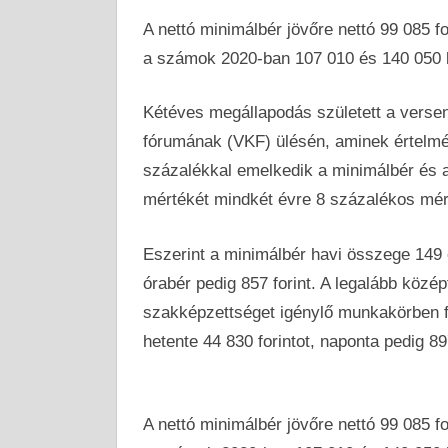
A nettó minimálbér jövőre nettó 99 085 f
a számok 2020-ban 107 010 és 140 050 
Kétéves megállapodás született a verse
fórumának (VKF) ülésén, aminek értelmé
százalékkal emelkedik a minimálbér és 
mértékét mindkét évre 8 százalékos mért
Eszerint a minimálbér havi összege 149 ez
órabér pedig 857 forint. A legalább közé
szakképzettséget igénylő munkakörben fo
hetente 44 830 forintot, naponta pedig 897
A nettó minimálbér jövőre nettó 99 085 f