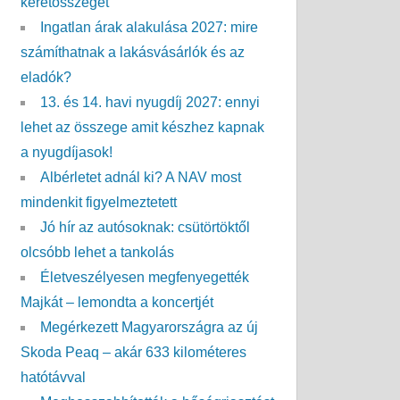
keretösszeget
Ingatlan árak alakulása 2027: mire
számíthatnak a lakásvásárlók és az
eladók?
13. és 14. havi nyugdíj 2027: ennyi
lehet az összege amit készhez kapnak
a nyugdíjasok!
Albérletet adnál ki? A NAV most
mindenkit figyelmeztetett
Jó hír az autósoknak: csütörtöktől
olcsóbb lehet a tankolás
Életveszélyesen megfenyegették
Majkát – lemondta a koncertjét
Megérkezett Magyarországra az új
Skoda Peaq – akár 633 kilométeres
hatótávval