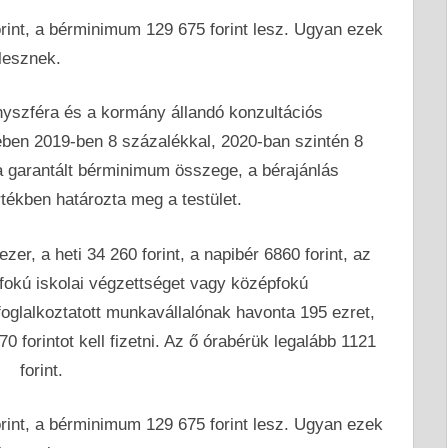
orint, a bérminimum 129 675 forint lesz. Ugyan ezek
lesznek.
nyszféra és a kormány állandó konzultációs
ben 2019-ben 8 százalékkal, 2020-ban szintén 8
a garantált bérminimum összege, a bérajánlás
ékben határozta meg a testület.
er, a heti 34 260 forint, a napibér 6860 forint, az
pfokú iskolai végzettséget vagy középfokú
glalkoztatott munkavállalónak havonta 195 ezret,
0 forintot kell fizetni. Az ő órabérük legalább 1121
forint.
orint, a bérminimum 129 675 forint lesz. Ugyan ezek