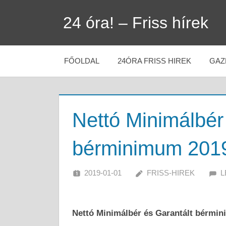
Skip
24 óra! – Friss hírek
to
content
FŐOLDAL
24ÓRA FRISS HIREK
GAZ
Nettó Minimálbér
bérminimum 201
2019-01-01
FRISS-HIREK
L
Nettó Minimálbér és Garantált bérmi