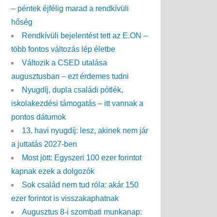
– péntek éjfélig marad a rendkívüli
hőség
Rendkívüli bejelentést tett az E.ON –
több fontos változás lép életbe
Változik a CSED utalása
augusztusban – ezt érdemes tudni
Nyugdíj, dupla családi pótlék,
iskolakezdési támogatás – itt vannak a
pontos dátumok
13. havi nyugdíj: lesz, akinek nem jár
a juttatás 2027-ben
Most jött: Egyszeri 100 ezer forintot
kapnak ezek a dolgozók
Sok család nem tud róla: akár 150
ezer forintot is visszakaphatnak
Augusztus 8-i szombati munkanap: