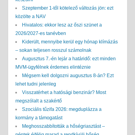
Szeptember 1-től kötelező változás jön: ezt
közölte a NAV
Hivatalos: ekkor lesz az őszi szünet a
2026/2027-es tanévben
Kiderült, mennyibe kerül egy hónap klímázás
– sokan teljesen rosszul számolnak
Augusztus 7.-én lejár a határidő: ezt minden
MVM-ügyfélnek érdemes elintéznie
Mégsem kell dolgozni augusztus 8-án? Ezt
lehet tudni jelenleg
Visszatérhet a hatósági benzinár? Most
megszólalt a szakértő
Szociális tűzifa 2026: megduplázza a
kormány a támogatást
Meghosszabbították a hőségriasztást –
péntek éjfélig marad a rendkívüli hőség