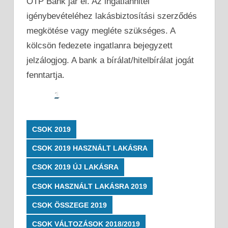
OTP Bank jár el. Az ingatlanhitel
igénybevételéhez lakásbiztosítási szerződés
megkötése vagy megléte szükséges. A
kölcsön fedezete ingatlanra bejegyzett
jelzálogjog. A bank a bírálat/hitelbírálat jogát
fenntartja.
1
CSOK 2019
CSOK 2019 HASZNÁLT LAKÁSRA
CSOK 2019 ÚJ LAKÁSRA
CSOK HASZNÁLT LAKÁSRA 2019
CSOK ÖSSZEGE 2019
CSOK VÁLTOZÁSOK 2018/2019