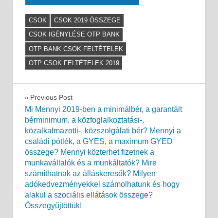
CSOK
CSOK 2019 ÖSSZEGE
CSOK IGÉNYLÉSE OTP BANK
OTP BANK CSOK FELTÉTELEK
OTP CSOK FELTÉTELEK 2019
Bejegyzés
Previous Post
Mi Mennyi 2019-ben a minimálbér, a garantált
navigáció
bérminimum, a közfoglalkoztatási-,
közalkalmazotti-, közszolgálati bér? Mennyi a
családi pótlék, a GYES, a maximum GYED
összege? Mennyi közterhet fizetnek a
munkavállalók és a munkáltatók? Mire
számíthatnak az álláskeresők? Milyen
adókedvezményekkel számolhatunk és hogy
alakul a szociális ellátások összege?
Összegyűjtöttük!