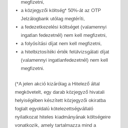
megfizetni,
a közjegyzői költség* 50%-át az OTP
Jelzálogbank utólag megtéríti,
a fedezetkezelési költséget (valamennyi
ingatlan fedezetnél) nem kell megfizetni,
a folyósítási díjat nem kell megfizetni,
a hitelbiztosítéki érték felülvizsgálati díjat
(valamennyi ingatlanfedezetnél) nem kell
megfizetni.
(*A jelen akció kizárólag a Hitelező által
megkövetelt, egy darab közjegyző hivatali
helyiségében készített közjegyzői okiratba
foglalt egyoldalú kötelezettségvállaló
nyilatkozat hiteles kiadmányának költségeire
vonatkozik, amely tartalmazza mind a