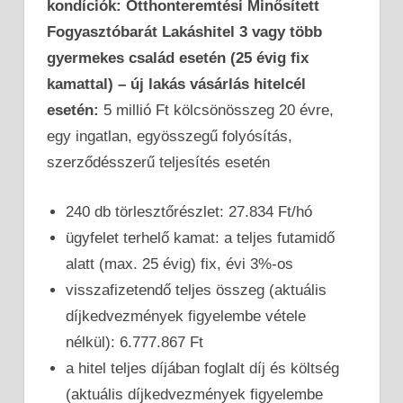
kondíciók: Otthonteremtési Minősített
Fogyasztóbarát Lakáshitel 3 vagy több
gyermekes család esetén (25 évig fix
kamattal) – új lakás vásárlás hitelcél
esetén:
5 millió Ft kölcsönösszeg 20 évre,
egy ingatlan, egyösszegű folyósítás,
szerződésszerű teljesítés esetén
240 db törlesztőrészlet: 27.834 Ft/hó
ügyfelet terhelő kamat: a teljes futamidő
alatt (max. 25 évig) fix, évi 3%-os
visszafizetendő teljes összeg (aktuális
díjkedvezmények figyelembe vétele
nélkül): 6.777.867 Ft
a hitel teljes díjában foglalt díj és költség
(aktuális díjkedvezmények figyelembe