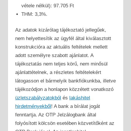
vétele nélkül): 97.705 Ft
THM: 3,3%.
Az adatok kizárólag tájékoztató jellegűek,
nem helyettesítik az ügyfél által kiválasztott
konstrukcióra az aktuális feltételek mellett
adott személyre szabott ajánlatot. A
tájékoztatás nem teljes körű, nem minősül
ajánlattételnek, a részletes feltételekért
látogasson el bármelyik bankfiókunkba, illetve
tájékozódjon a honlapon közzétett vonatkozó
üzletszabályzatokból
és
lakáshitel
hirdetményekből
! A bank a bírálat jogát
fenntartja. Az OTP Jelzálogbank által
folyósított kölcsön esetében közvetítőként az