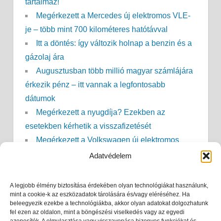
tartalmaz!
Megérkezett a Mercedes új elektromos VLE-
je – több mint 700 kilométeres hatótávval
Itt a döntés: így változik holnap a benzin és a
gázolaj ára
Augusztusban több millió magyar számlájára
érkezik pénz – itt vannak a legfontosabb
dátumok
Megérkezett a nyugdíja? Ezekben az
esetekben kérhetik a visszafizetését
Megérkezett a Volkswagen új elektromos
SUV-ja – akár 437 kilométeres hatótávval
Adatvédelem
GVH: óriási bírságot kapott a LIDL!
Érkezik a Ford új elektromos pickupja – 2027-
A legjobb élmény biztosítása érdekében olyan technológiákat használunk,
mint a cookie-k az eszközadatok tárolására és/vagy eléréséhez. Ha
ben indulhat a gyártás
beleegyezik ezekbe a technológiákba, akkor olyan adatokat dolgozhatunk
Szociális tűzifa 2026: megduplázza a
fel ezen az oldalon, mint a böngészési viselkedés vagy az egyedi