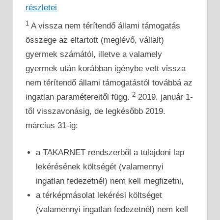
részletei
1
A vissza nem térítendő állami támogatás
összege az eltartott (meglévő, vállalt)
gyermek számától, illetve a valamely
gyermek után korábban igénybe vett vissza
nem térítendő állami támogatástól továbbá az
2
ingatlan paramétereitől függ.
2019. január 1-
től visszavonásig, de legkésőbb 2019.
március 31-ig:
a TAKARNET rendszerből a tulajdoni lap
lekérésének költségét (valamennyi
ingatlan fedezetnél) nem kell megfizetni,
a térképmásolat lekérési költséget
(valamennyi ingatlan fedezetnél) nem kell