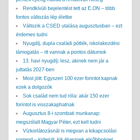
Rendkívüli bejelentést tett az E.ON – több
fontos változás lép életbe
Változik a CSED utalása augusztusban – ezt
érdemes tudni
Nyugdíj, dupla családi pótlék, iskolakezdési
támogatás – itt vannak a pontos dátumok
13. havi nyugdíj: lesz, akinek nem jár a
juttatás 2027-ben
Most jött: Egyszeri 100 ezer forintot kapnak
ezek a dolgozók
Sok család nem tud róla: akár 150 ezer
forintot is visszakaphatnak
Augusztus 8-i szombati munkanap:
megszólalt Magyar Péter, ezt kell tudni
Vízkorlátozásnál is megvan a kikapcsolási
sorrend – kiderült, kik élveznek elsőbbséget