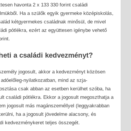
ttesen havonta 2 x 133 330 forint családi
lmükből. Ha a szülők egyik gyermeke középiskolás,
salád kétgyermekes családnak minősül, de mivel
ádi pótlékra, ezért az együttesen igénybe vehető
rint.
theti a családi kedvezményt?
zemély jogosult, akkor a kedvezményt közösen
 adóelőleg-nyilatkozatban, mind az szja-
sztása csak abban az esetben kerülhet szóba, ha
t családi pótlékra. Ekkor a jogosult megoszthatja a
em jogosult más magánszeméllyel (leggyakrabban
kerülni, ha a jogosult jövedelme alacsony, és
di kedvezménykeret teljes összegét.