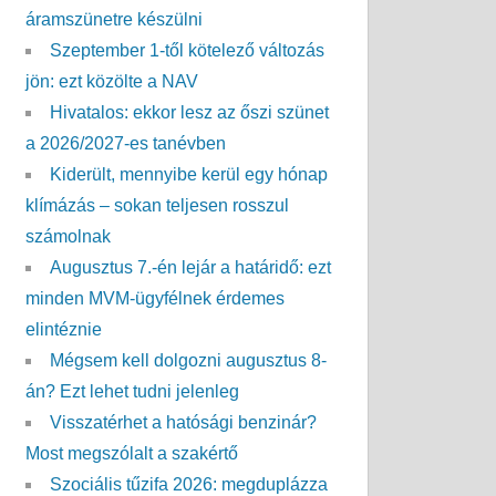
áramszünetre készülni
Szeptember 1-től kötelező változás
jön: ezt közölte a NAV
Hivatalos: ekkor lesz az őszi szünet
a 2026/2027-es tanévben
Kiderült, mennyibe kerül egy hónap
klímázás – sokan teljesen rosszul
számolnak
Augusztus 7.-én lejár a határidő: ezt
minden MVM-ügyfélnek érdemes
elintéznie
Mégsem kell dolgozni augusztus 8-
án? Ezt lehet tudni jelenleg
Visszatérhet a hatósági benzinár?
Most megszólalt a szakértő
Szociális tűzifa 2026: megduplázza