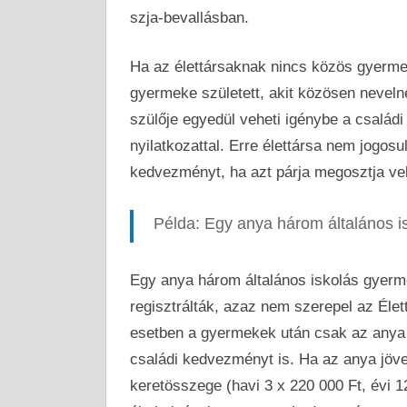
szja-bevallásban.
Ha az élettársaknak nincs közös gyerme
gyermeke született, akit közösen neveln
szülője egyedül veheti igénybe a család
nyilatkozattal. Erre élettársa nem jogosu
kedvezményt, ha azt párja megosztja vel
Példa: Egy anya három általános is
Egy anya három általános iskolás gyerme
regisztrálták, azaz nem szerepel az Élet
esetben a gyermekek után csak az anya k
családi kedvezményt is. Ha az anya jöv
keretösszege (havi 3 x 220 000 Ft, évi 1