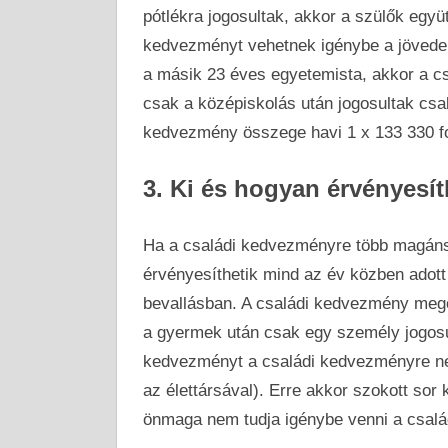
pótlékra jogosultak, akkor a szülők együ
kedvezményt vehetnek igénybe a jövede
a másik 23 éves egyetemista, akkor a c
csak a középiskolás után jogosultak csal
kedvezmény összege havi 1 x 133 330 fo
3. Ki és hogyan érvényesí
Ha a családi kedvezményre több magáns
érvényesíthetik mind az év közben adott
bevallásban. A családi kedvezmény mego
a gyermek után csak egy személy jogosul
kedvezményt a családi kedvezményre n
az élettársával). Erre akkor szokott sor 
önmaga nem tudja igénybe venni a csalá