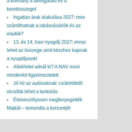
a kormány a támogatást és a
keretösszeget
Ingatlan árak alakulása 2027: mire
számíthatnak a lakásvásárlók és az
eladók?
13. és 14. havi nyugdíj 2027: ennyi
lehet az összege amit készhez kapnak
a nyugdíjasok!
Albérletet adnál ki? A NAV most
mindenkit figyelmeztetett
Jó hír az autósoknak: csütörtöktől
olcsóbb lehet a tankolás
Életveszélyesen megfenyegették
Majkát – lemondta a koncertjét