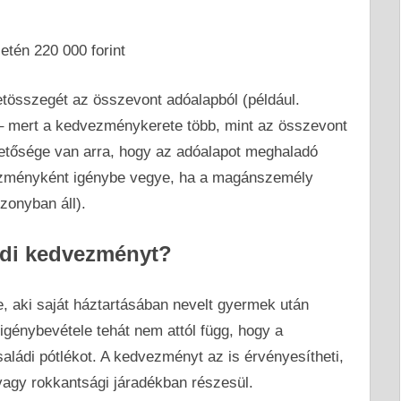
etén 220 000 forint
tösszegét az összevont adóalapból (például.
– mert a kedvezménykerete több, mint az összevont
hetősége van arra, hogy az adóalapot meghaladó
vezményként igénybe vegye, ha a magánszemély
zonyban áll).
ládi kedvezményt?
, aki saját háztartásában nevelt gyermek után
igénybevétele tehát nem attól függ, hogy a
ládi pótlékot. A kedvezményt az is érvényesítheti,
 vagy rokkantsági járadékban részesül.