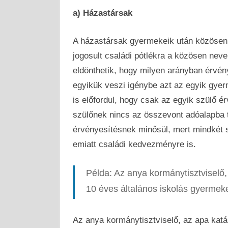
a) Házastársak
A házastársak gyermekeik után közösen 
jogosult családi pótlékra a közösen nev
eldönthetik, hogy milyen arányban érvén
egyikük veszi igénybe azt az egyik gye
is előfordul, hogy csak az egyik szülő é
szülőnek nincs az összevont adóalapba 
érvényesítésnek minősül, mert mindkét s
emiatt családi kedvezményre is.
Példa: Az anya kormánytisztviselő,
10 éves általános iskolás gyermek
Az anya kormánytisztviselő, az apa katá