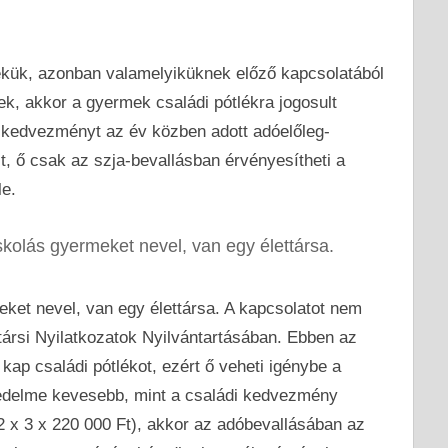
kük, azonban valamelyiküknek előző kapcsolatából
ek, akkor a gyermek családi pótlékra jogosult
i kedvezményt az év közben adott adóelőleg-
lt, ő csak az szja-bevallásban érvényesítheti a
e.
kolás gyermeket nevel, van egy élettársa.
ket nevel, van egy élettársa. A kapcsolatot nem
társi Nyilatkozatok Nyilvántartásában. Ebben az
ap családi pótlékot, ezért ő veheti igénybe a
edelme kevesebb, mint a családi kedvezmény
2 x 3 x 220 000 Ft), akkor az adóbevallásában az