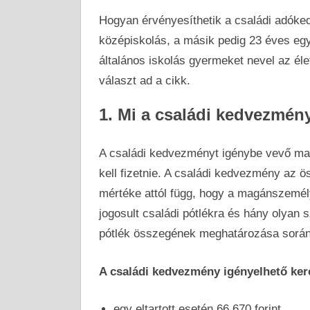
Hogyan érvényesíthetik a családi adóke
középiskolás, a másik pedig 23 éves eg
általános iskolás gyermeket nevel az éle
választ ad a cikk.
1. Mi a családi kedvezmén
A családi kedvezményt igénybe vevő m
kell fizetnie. A családi kedvezmény az 
mértéke attól függ, hogy a magánszemél
jogosult családi pótlékra és hány olyan sz
pótlék összegének meghatározása során 
A családi kedvezmény igényelhető ke
egy eltartott esetén 66 670 forint