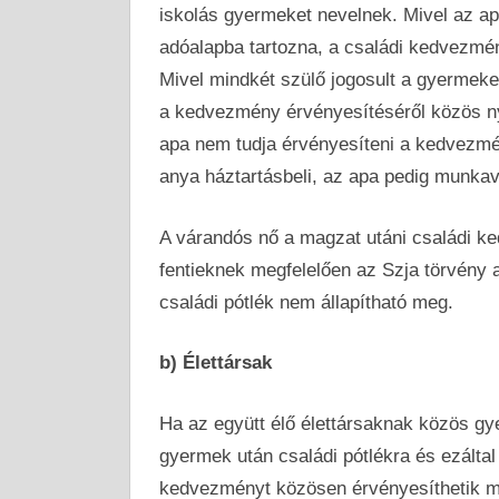
iskolás gyermeket nevelnek. Mivel az a
adóalapba tartozna, a családi kedvezmé
Mivel mindkét szülő jogosult a gyermeke
a kedvezmény érvényesítéséről közös nyil
apa nem tudja érvényesíteni a kedvezmén
anya háztartásbeli, az apa pedig munkav
A várandós nő a magzat utáni családi k
fentieknek megfelelően az Szja törvény a
családi pótlék nem állapítható meg.
b) Élettársak
Ha az együtt élő élettársaknak közös gy
gyermek után családi pótlékra és ezálta
kedvezményt közösen érvényesíthetik mi