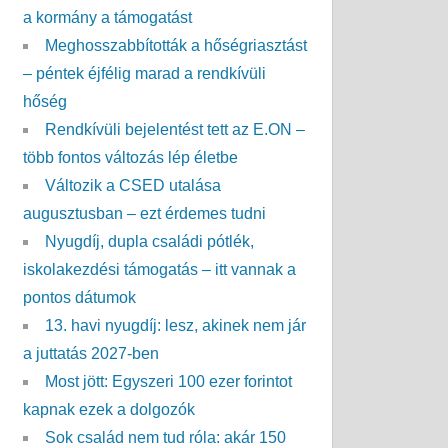
a kormány a támogatást
Meghosszabbították a hőségriasztást
– péntek éjfélig marad a rendkívüli
hőség
Rendkívüli bejelentést tett az E.ON –
több fontos változás lép életbe
Változik a CSED utalása
augusztusban – ezt érdemes tudni
Nyugdíj, dupla családi pótlék,
iskolakezdési támogatás – itt vannak a
pontos dátumok
13. havi nyugdíj: lesz, akinek nem jár
a juttatás 2027-ben
Most jött: Egyszeri 100 ezer forintot
kapnak ezek a dolgozók
Sok család nem tud róla: akár 150