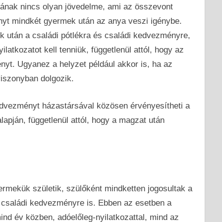
pának nincs olyan jövedelme, ami az összevont
nyt mindkét gyermek után az anya veszi igénybe.
k után a családi pótlékra és családi kedvezményre,
atkozatot kell tenniük, függetlenül attól, hogy az
yt. Ugyanez a helyzet például akkor is, ha az
iszonyban dolgozik.
edvezményt házastársával közösen érvényesítheti a
lapján, függetlenül attól, hogy a magzat után
ermekük születik, szülőként mindketten jogosultak a
l családi kedvezményre is. Ebben az esetben a
nd év közben, adóelőleg-nyilatkozattal, mind az