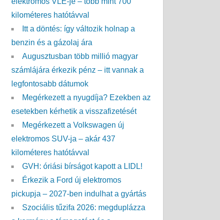
elektromos VLE-je – több mint 700
kilométeres hatótávval
Itt a döntés: így változik holnap a
benzin és a gázolaj ára
Augusztusban több millió magyar
számlájára érkezik pénz – itt vannak a
legfontosabb dátumok
Megérkezett a nyugdíja? Ezekben az
esetekben kérhetik a visszafizetését
Megérkezett a Volkswagen új
elektromos SUV-ja – akár 437
kilométeres hatótávval
GVH: óriási bírságot kapott a LIDL!
Érkezik a Ford új elektromos
pickupja – 2027-ben indulhat a gyártás
Szociális tűzifa 2026: megduplázza