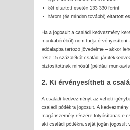
két eltartott esetén 133 330 forint
három (és minden további) eltartott es
Ha a jogosult a családi kedvezmény kere
munkabéréből) nem tudja érvényesíteni 
adóalapba tartozó jövedelme – akkor le
rész 15 százalékát családi járulékked
biztosítottnak minősül (például munkavis
2. Ki érvényesítheti a csa
A családi kedvezményt az veheti igénybe
családi pótlékra jogosult. A kedvezmény 
magánszemély részére folyósítanak-e csa
aki családi pótlékra saját jogán jogosult