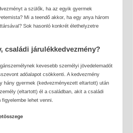
dvezményt a szülők, ha az egyik gyermek
yetemista? Mi a teendő akkor, ha egy anya három
ttársával? Sok hasonló konkrét élethelyzetre
y, családi járulékkedvezmény?
agánszemélynek kevesebb személyi jövedelemadót
összevont adóalapot csökkenti. A kedvezmény
y hány gyermek (kedvezményezett eltartott) után
emély (eltartott) él a családban, akit a családi
figyelembe lehet venni.
retösszege