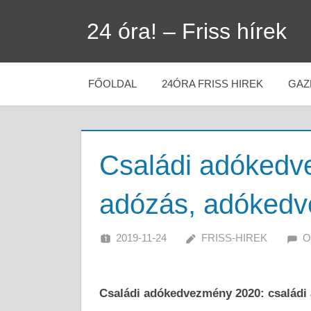
Skip
24 óra! – Friss hírek
to
content
FŐOLDAL
24ÓRA FRISS HIREK
GAZ
Családi adókedv
adózás, adóked
2019-11-24
FRISS-HIREK
O
Családi adókedvezmény 2020: családi