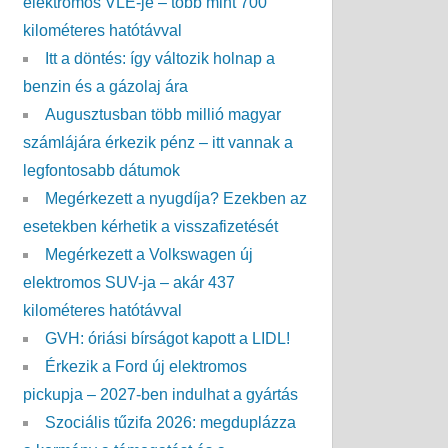
elektromos VLE-je – több mint 700
kilométeres hatótávval
Itt a döntés: így változik holnap a
benzin és a gázolaj ára
Augusztusban több millió magyar
számlájára érkezik pénz – itt vannak a
legfontosabb dátumok
Megérkezett a nyugdíja? Ezekben az
esetekben kérhetik a visszafizetését
Megérkezett a Volkswagen új
elektromos SUV-ja – akár 437
kilométeres hatótávval
GVH: óriási bírságot kapott a LIDL!
Érkezik a Ford új elektromos
pickupja – 2027-ben indulhat a gyártás
Szociális tűzifa 2026: megduplázza