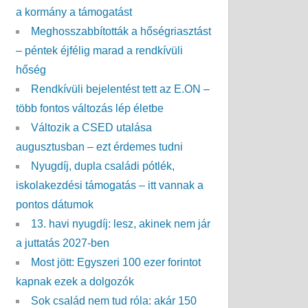
a kormány a támogatást
Meghosszabbították a hőségriasztást
– péntek éjfélig marad a rendkívüli
hőség
Rendkívüli bejelentést tett az E.ON –
több fontos változás lép életbe
Változik a CSED utalása
augusztusban – ezt érdemes tudni
Nyugdíj, dupla családi pótlék,
iskolakezdési támogatás – itt vannak a
pontos dátumok
13. havi nyugdíj: lesz, akinek nem jár
a juttatás 2027-ben
Most jött: Egyszeri 100 ezer forintot
kapnak ezek a dolgozók
Sok család nem tud róla: akár 150