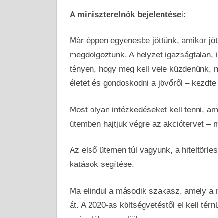
A miniszterelnök bejelentései:
Már éppen egyenesbe jöttünk, amikor jött
megdolgoztunk. A helyzet igazságtalan, i
tényen, hogy meg kell vele küzdenünk, n
életet és gondoskodni a jövőről – kezdte
Most olyan intézkedéseket kell tenni, 
ütemben hajtjuk végre az akciótervet – 
Az első ütemen túl vagyunk, a hiteltörles
katások segítése.
Ma elindul a második szakasz, amely a 
át. A 2020-as költségvetéstől el kell térn