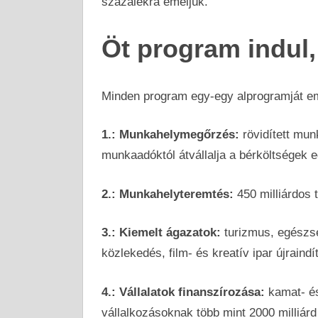
százalékra emeljük.
Öt program indul
Minden program egy-egy alprogramját eme
1.: Munkahelymegőrzés:
rövidített mun
munkaadóktól átvállalja a bérköltségek e
2.: Munkahelyteremtés:
450 milliárdos
3.: Kiemelt ágazatok:
turizmus, egészség
közlekedés, film- és kreatív ipar újraindí
4.: Vállalatok finanszírozása:
kamat- és
vállalkozásoknak több mint 2000 milliárd 