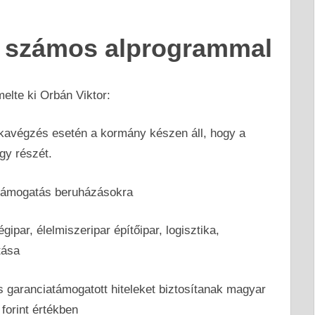
, számos alprogrammal
lte ki Orbán Viktor:
kavégzés esetén a kormány készen áll, hogy a
gy részét.
 támogatás beruházásokra
ipar, élelmiszeripar építőipar, logisztika,
tása
 garanciatámogatott hiteleket biztosítanak magyar
forint értékben