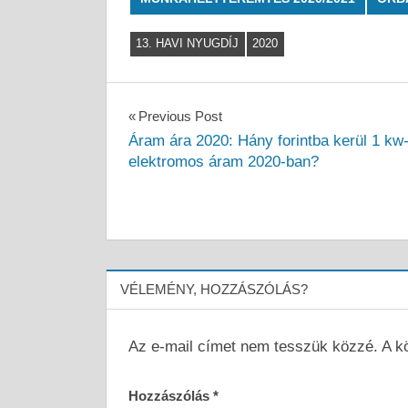
13. HAVI NYUGDÍJ
2020
Bejegyzés
Previous Post
Áram ára 2020: Hány forintba kerül 1 kw
navigáció
elektromos áram 2020-ban?
VÉLEMÉNY, HOZZÁSZÓLÁS?
Az e-mail címet nem tesszük közzé.
A k
Hozzászólás
*