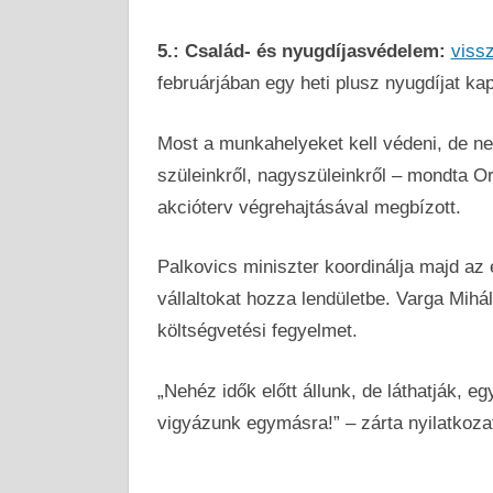
5.: Család- és nyugdíjasvédelem:
vissz
februárjában egy heti plusz nyugdíjat ka
Most a munkahelyeket kell védeni, de n
szüleinkről, nagyszüleinkről – mondta Or
akcióterv végrehajtásával megbízott.
Palkovics miniszter koordinálja majd az
vállaltokat hozza lendületbe. Varga Mihál
költségvetési fegyelmet.
„Nehéz idők előtt állunk, de láthatják, e
vigyázunk egymásra!” – zárta nyilatkozat