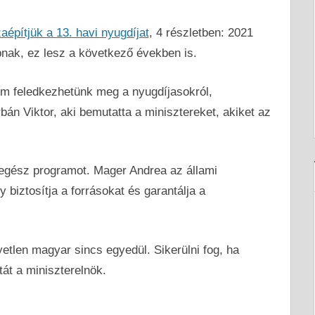
aépítjük a 13. havi nyugdíjat
, 4 részletben: 2021
pnak, ez lesz a következő években is.
em feledkezhetünk meg a nyugdíjasokról,
bán Viktor, aki bemutatta a minisztereket, akiket az
 egész programot. Mager Andrea az állami
y biztosítja a forrásokat és garantálja a
gyetlen magyar sincs egyedül. Sikerülni fog, ha
át a miniszterelnök.