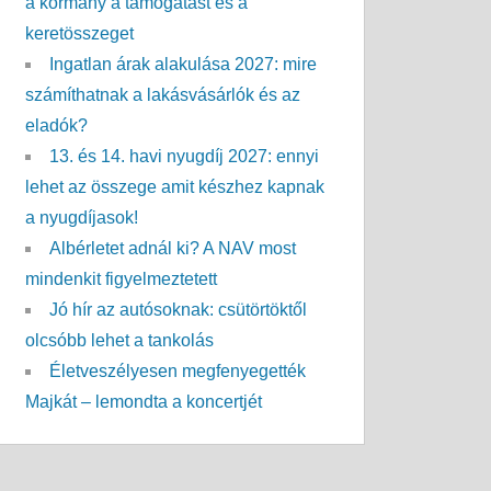
a kormány a támogatást és a
keretösszeget
Ingatlan árak alakulása 2027: mire
számíthatnak a lakásvásárlók és az
eladók?
13. és 14. havi nyugdíj 2027: ennyi
lehet az összege amit készhez kapnak
a nyugdíjasok!
Albérletet adnál ki? A NAV most
mindenkit figyelmeztetett
Jó hír az autósoknak: csütörtöktől
olcsóbb lehet a tankolás
Életveszélyesen megfenyegették
Majkát – lemondta a koncertjét