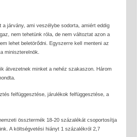
 a járvány, ami veszélybe sodorta, amiért eddig
gaz, nem tehetünk róla, de nem változtat azon a
em lehet beletörődni. Egyszerre kell menteni az
 a miniszterelnök.
amik átvezetnek minket a nehéz szakaszon. Három
mondta.
ztés felfüggesztése, járulékok felfüggesztése, a
nemzeti össztermék 18-20 százalékát csoportosítja
ünk. A költségvetési hiányt 1 százalékról 2,7