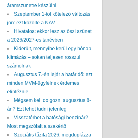
áramszünetre készülni
Szeptember 1-től kötelező változás
jön: ezt közölte a NAV
Hivatalos: ekkor lesz az őszi szünet
a 2026/2027-es tanévben
Kiderült, mennyibe kerül egy hónap
klímázás – sokan teljesen rosszul
számolnak
Augusztus 7.-én lejár a határidő: ezt
minden MVM-ügyfélnek érdemes
elintéznie
Mégsem kell dolgozni augusztus 8-
án? Ezt lehet tudni jelenleg
Visszatérhet a hatósági benzinár?
Most megszólalt a szakértő
Szociális tűzifa 2026: megduplázza