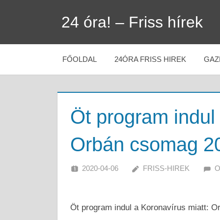
Skip
24 óra! – Friss hírek
to
content
FŐOLDAL
24ÓRA FRISS HIREK
GAZ
Öt program indul 
Orbán csomag 2
2020-04-06
FRISS-HIREK
O
Öt program indul a Koronavírus miatt: 