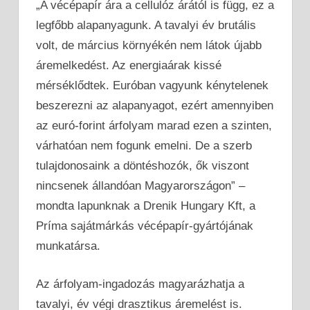
„A vécépapír ára a cellulóz árától is függ, ez a
legfőbb alapanyagunk. A tavalyi év brutális
volt, de március környékén nem látok újabb
áremelkedést. Az energiaárak kissé
mérséklődtek. Euróban vagyunk kénytelenek
beszerezni az alapanyagot, ezért amennyiben
az euró-forint árfolyam marad ezen a szinten,
várhatóan nem fogunk emelni. De a szerb
tulajdonosaink a döntéshozók, ők viszont
nincsenek állandóan Magyarországon” –
mondta lapunknak a Drenik Hungary Kft, a
Príma sajátmárkás vécépapír-gyártójának
munkatársa.
Az árfolyam-ingadozás magyarázhatja a
tavalyi, év végi drasztikus áremelést is.