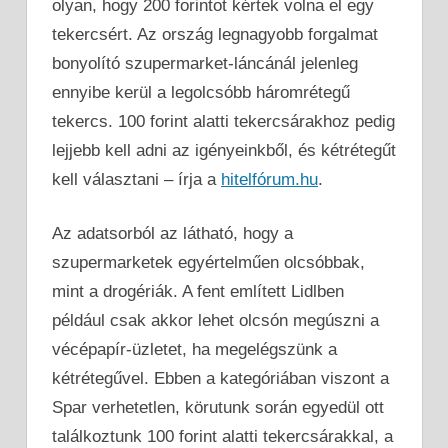
olyan, hogy 200 forintot kértek volna el egy
tekercsért. Az ország legnagyobb forgalmat
bonyolító szupermarket-láncánál jelenleg
ennyibe kerül a legolcsóbb háromrétegű
tekercs. 100 forint alatti tekercsárakhoz pedig
lejjebb kell adni az igényeinkből, és kétrétegűt
kell választani – írja a
hitelfórum.hu
.
Az adatsorból az látható, hogy a
szupermarketek egyértelműen olcsóbbak,
mint a drogériák. A fent említett Lidlben
például csak akkor lehet olcsón megúszni a
vécépapír-üzletet, ha megelégszünk a
kétrétegűvel. Ebben a kategóriában viszont a
Spar verhetetlen, körutunk során egyedül ott
találkoztunk 100 forint alatti tekercsárakkal, a