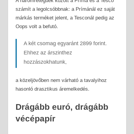
A háromrétegűek között a Príma és a Tesco
számít a legolcsóbbnak: a Prímánál ez saját
márkás terméket jelent, a Tesconál pedig az
Oops volt a befutó.
A két csomag egyaránt 2899 forint.
Ehhez az árszinthez
hozzászokhatunk,
a közeljövőben nem várható a tavalyihoz
hasonló drasztikus áremelkedés.
Drágább euró, drágább
vécépapír