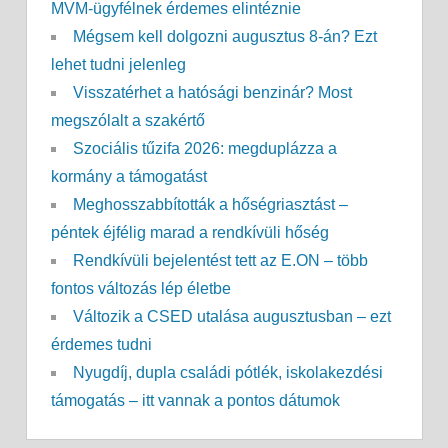
MVM-ügyfélnek érdemes elintéznie
Mégsem kell dolgozni augusztus 8-án? Ezt
lehet tudni jelenleg
Visszatérhet a hatósági benzinár? Most
megszólalt a szakértő
Szociális tűzifa 2026: megduplázza a
kormány a támogatást
Meghosszabbították a hőségriasztást –
péntek éjfélig marad a rendkívüli hőség
Rendkívüli bejelentést tett az E.ON – több
fontos változás lép életbe
Változik a CSED utalása augusztusban – ezt
érdemes tudni
Nyugdíj, dupla családi pótlék, iskolakezdési
támogatás – itt vannak a pontos dátumok