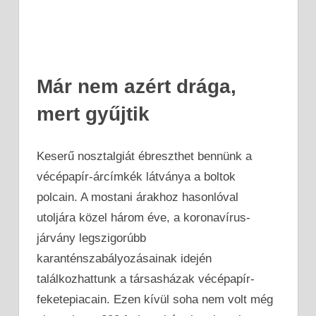
Már nem azért drága,
mert gyűjtik
Keserű nosztalgiát ébreszthet bennünk a
vécépapír-árcímkék látványa a boltok
polcain. A mostani árakhoz hasonlóval
utoljára közel három éve, a koronavírus-
járvány legszigorúbb
karanténszabályozásainak idején
találkozhattunk a társasházak vécépapír-
feketepiacain. Ezen kívül soha nem volt még