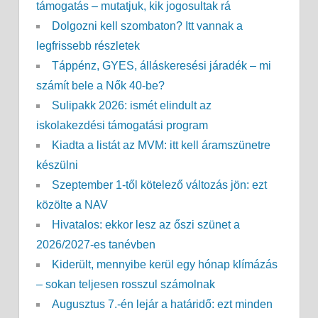
támogatás – mutatjuk, kik jogosultak rá
Dolgozni kell szombaton? Itt vannak a
legfrissebb részletek
Táppénz, GYES, álláskeresési járadék – mi
számít bele a Nők 40-be?
Sulipakk 2026: ismét elindult az
iskolakezdési támogatási program
Kiadta a listát az MVM: itt kell áramszünetre
készülni
Szeptember 1-től kötelező változás jön: ezt
közölte a NAV
Hivatalos: ekkor lesz az őszi szünet a
2026/2027-es tanévben
Kiderült, mennyibe kerül egy hónap klímázás
– sokan teljesen rosszul számolnak
Augusztus 7.-én lejár a határidő: ezt minden