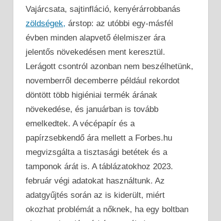
Vajárcsata, sajtinfláció, kenyérárrobbanás
zöldségek,
árstop: az utóbbi egy-másfél
évben minden alapvető élelmiszer ára
jelentős növekedésen ment keresztül.
Lerágott csontról azonban nem beszélhetünk,
novemberről decemberre például rekordot
döntött több higiéniai termék árának
növekedése, és januárban is tovább
emelkedtek. A vécépapír és a
papírzsebkendő ára mellett a Forbes.hu
megvizsgálta a tisztasági betétek és a
tamponok árát is. A táblázatokhoz 2023.
február végi adatokat használtunk. Az
adatgyűjtés során az is kiderült, miért
okozhat problémát a nőknek, ha egy boltban