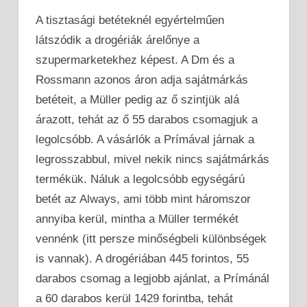
A tisztasági betéteknél egyértelműen
látszódik a drogériák árelőnye a
szupermarketekhez képest. A Dm és a
Rossmann azonos áron adja sajátmárkás
betéteit, a Müller pedig az ő szintjük alá
árazott, tehát az ő 55 darabos csomagjuk a
legolcsóbb. A vásárlók a Prímával járnak a
legrosszabbul, mivel nekik nincs sajátmárkás
termékük. Náluk a legolcsóbb egységárú
betét az Always, ami több mint háromszor
annyiba kerül, mintha a Müller termékét
vennénk (itt persze minőségbeli különbségek
is vannak). A drogériában 445 forintos, 55
darabos csomag a legjobb ajánlat, a Prímánál
a 60 darabos kerül 1429 forintba, tehát