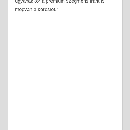
ugyanakkor a prémium szegmens iránt is
megvan a kereslet.”