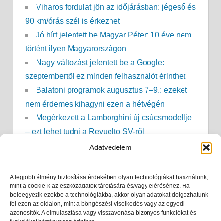
Viharos fordulat jön az időjárásban: jégeső és
90 km/órás szél is érkezhet
Jó hírt jelentett be Magyar Péter: 10 éve nem
történt ilyen Magyarországon
Nagy változást jelentett be a Google:
szeptembertől ez minden felhasználót érinthet
Balatoni programok augusztus 7–9.: ezeket
nem érdemes kihagyni ezen a hétvégén
Megérkezett a Lamborghini új csúcsmodellje
– ezt lehet tudni a Revuelto SV-ről
Magyar Péter bejelentette: megszűnik az
Adatvédelem
önkéntes fogyasztáscsökkentés
Hamarosan érkezik az első 50 ezer forint –
A legjobb élmény biztosítása érdekében olyan technológiákat használunk,
fontos részleteket közölt a kormány
mint a cookie-k az eszközadatok tárolására és/vagy eléréséhez. Ha
beleegyezik ezekbe a technológiákba, akkor olyan adatokat dolgozhatunk
Magyar Péter: Orbánék már 2022-ben tudták,
fel ezen az oldalon, mint a böngészési viselkedés vagy az egyedi
azonosítók. A elmulasztása vagy visszavonása bizonyos funkciókat és
hogy bajban van az energiarendszer