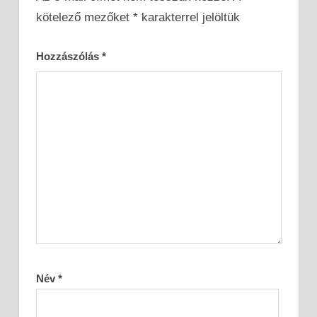
kötelező mezőket
*
karakterrel jelöltük
Hozzászólás
*
Név
*