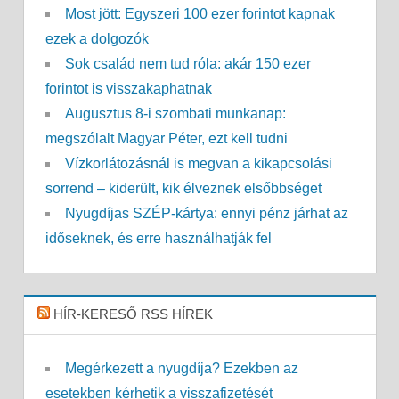
Most jött: Egyszeri 100 ezer forintot kapnak
ezek a dolgozók
Sok család nem tud róla: akár 150 ezer
forintot is visszakaphatnak
Augusztus 8-i szombati munkanap:
megszólalt Magyar Péter, ezt kell tudni
Vízkorlátozásnál is megvan a kikapcsolási
sorrend – kiderült, kik élveznek elsőbbséget
Nyugdíjas SZÉP-kártya: ennyi pénz járhat az
időseknek, és erre használhatják fel
HÍR-KERESŐ RSS HÍREK
Megérkezett a nyugdíja? Ezekben az
esetekben kérhetik a visszafizetését