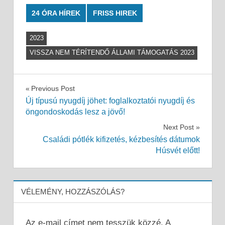
24 ÓRA HÍREK
FRISS HIREK
2023
VISSZA NEM TÉRÍTENDŐ ÁLLAMI TÁMOGATÁS 2023
Bejegyzés
Previous Post
Új típusú nyugdíj jöhet: foglalkoztatói nyugdíj és
navigáció
öngondoskodás lesz a jövő!
Next Post
Családi pótlék kifizetés, kézbesítés dátumok
Húsvét előtt!
VÉLEMÉNY, HOZZÁSZÓLÁS?
Az e-mail címet nem tesszük közzé.
A