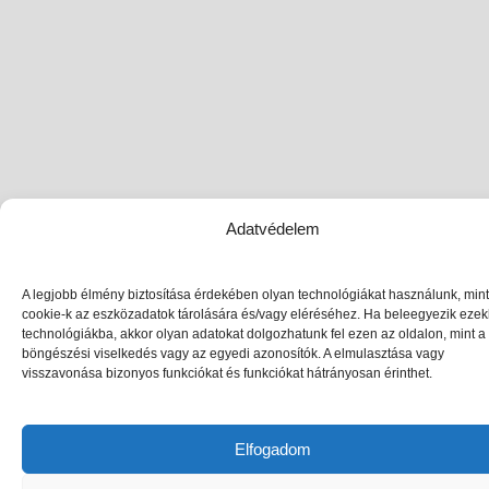
Adatvédelem
A legjobb élmény biztosítása érdekében olyan technológiákat használunk, mint
cookie-k az eszközadatok tárolására és/vagy eléréséhez. Ha beleegyezik eze
technológiákba, akkor olyan adatokat dolgozhatunk fel ezen az oldalon, mint a
böngészési viselkedés vagy az egyedi azonosítók. A elmulasztása vagy
visszavonása bizonyos funkciókat és funkciókat hátrányosan érinthet.
Elfogadom