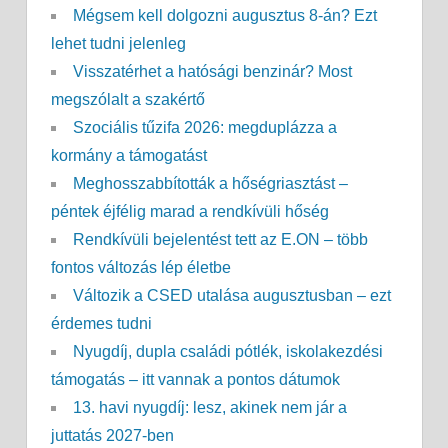
Mégsem kell dolgozni augusztus 8-án? Ezt
lehet tudni jelenleg
Visszatérhet a hatósági benzinár? Most
megszólalt a szakértő
Szociális tűzifa 2026: megduplázza a
kormány a támogatást
Meghosszabbították a hőségriasztást –
péntek éjfélig marad a rendkívüli hőség
Rendkívüli bejelentést tett az E.ON – több
fontos változás lép életbe
Változik a CSED utalása augusztusban – ezt
érdemes tudni
Nyugdíj, dupla családi pótlék, iskolakezdési
támogatás – itt vannak a pontos dátumok
13. havi nyugdíj: lesz, akinek nem jár a
juttatás 2027-ben