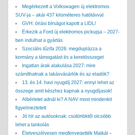
Megérkezett a Volkswagen új elektromos
SUV-ja – akár 437 kilométeres hatótávval
GVH: óriási bírságot kapott a LIDL!
Érkezik a Ford új elektromos pickupja – 2027-
ben indulhat a gyártás
Szociális tűzifa 2026: megduplázza a
kormány a támogatást és a keretösszeget
Ingatlan árak alakulása 2027: mire
számíthatnak a lakásvásárlók és az eladók?
13. és 14. havi nyugdíj 2027: ennyi lehet az
összege amit készhez kapnak a nyugdíjasok!
Albérletet adnál ki? A NAV most mindenkit
figyelmeztetett
Jó hír az autósoknak: csütörtöktől olcsóbb
lehet a tankolás
Életveszélyesen megfenyegették Majkát –