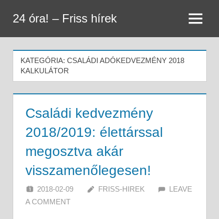
Skip
24 óra! – Friss hírek
to
Menu
content
KATEGÓRIA:
CSALÁDI ADÓKEDVEZMÉNY 2018
KALKULÁTOR
Családi kedvezmény
2018/2019: élettárssal
megosztva akár
visszamenőlegesen!
2018-02-09
FRISS-HIREK
LEAVE
A COMMENT