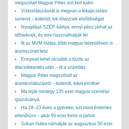
megszólalt Magyar Péter, ezt kell tudni
Vízkorlátozásnál is megvan a kikapcsolási
sorrend – kiderült, kik élveznek elsőbbséget
Nyugdíjas SZÉP-kártya: ennyi pénz járhat az
időseknek, és erre használhatják fel
Itt az MVM listája: több magyar településen is
áramszünet lesz
Ennyivel lehet olcsóbb a tűzifa az
áfacsökkentés után – itt a számítás
Magyar Péter megszólalt az
áramkorlátozásról – kiderült, kiket érinthet
Ma lejár mintegy 135 ezer magyar személyi
igazolványa
Ha 18–23 éves a gyereke, ezt most érdemes
ellenőrizni – akár 93 ezer forint is járhat
Sokan hiába várhatják az augusztusi 50 ezer