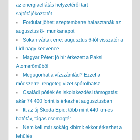
az energiaellátás helyzetéről tart
sajtótájékoztatót
Fordulat jöhet: szeptemberre halasztanák az
augusztus 8-i munkanapot
Sokan vártak erre: augusztus 6-tól visszatér a
Lidl nagy kedvence
Magyar Péter: jó hír érkezett a Paksi
Atomerőműből
Megugorhat a vízszámlád? Ezzel a
módszerrel rengeteg vizet spórolhatsz
Családi pótlék és iskolakezdési támogatás:
akár 74 400 forint is érkezhet augusztusban
Itt az új Škoda Epiq: több mint 440 km-es
hatótáv, tágas csomagtér
Nem kell már sokáig kibírni: ekkor érkezhet a
lehűlés