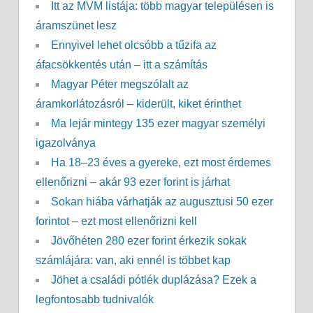
Itt az MVM listája: több magyar településen is
áramszünet lesz
Ennyivel lehet olcsóbb a tűzifa az
áfacsökkentés után – itt a számítás
Magyar Péter megszólalt az
áramkorlátozásról – kiderült, kiket érinthet
Ma lejár mintegy 135 ezer magyar személyi
igazolványa
Ha 18–23 éves a gyereke, ezt most érdemes
ellenőrizni – akár 93 ezer forint is járhat
Sokan hiába várhatják az augusztusi 50 ezer
forintot – ezt most ellenőrizni kell
Jövőhéten 280 ezer forint érkezik sokak
számlájára: van, aki ennél is többet kap
Jöhet a családi pótlék duplázása? Ezek a
legfontosabb tudnivalók