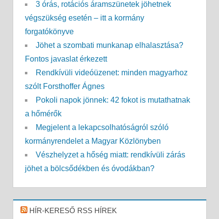
3 órás, rotációs áramszünetek jöhetnek
végszükség esetén – itt a kormány
forgatókönyve
Jöhet a szombati munkanap elhalasztása?
Fontos javaslat érkezett
Rendkívüli videóüzenet: minden magyarhoz
szólt Forsthoffer Ágnes
Pokoli napok jönnek: 42 fokot is mutathatnak
a hőmérők
Megjelent a lekapcsolhatóságról szóló
kormányrendelet a Magyar Közlönyben
Vészhelyzet a hőség miatt: rendkívüli zárás
jöhet a bölcsődékben és óvodákban?
HÍR-KERESŐ RSS HÍREK