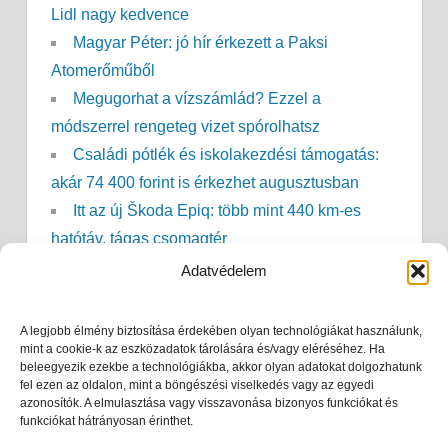
Lidl nagy kedvence
Magyar Péter: jó hír érkezett a Paksi
Atomerőműből
Megugorhat a vízszámlád? Ezzel a
módszerrel rengeteg vizet spórolhatsz
Családi pótlék és iskolakezdési támogatás:
akár 74 400 forint is érkezhet augusztusban
Itt az új Škoda Epiq: több mint 440 km-es
hatótáv, tágas csomagtér
Nem kell már sokáig kibírni: ekkor érkezhet a
Adatvédelem
lehűlés
Sokan várják a táppénzt: ekkor érkezhet meg
A legjobb élmény biztosítása érdekében olyan technológiákat használunk,
az összeg 2027-ben
mint a cookie-k az eszközadatok tárolására és/vagy eléréséhez. Ha
beleegyezik ezekbe a technológiákba, akkor olyan adatokat dolgozhatunk
Áramszünet a kánikulában? Ennyi ideig
fel ezen az oldalon, mint a böngészési viselkedés vagy az egyedi
azonosítók. A elmulasztása vagy visszavonása bizonyos funkciókat és
marad hideg a hűtő, és ezt semmiképp ne tedd
funkciókat hátrányosan érinthet.
Nyugdíjszámítás: kiderült, valójában mennyit