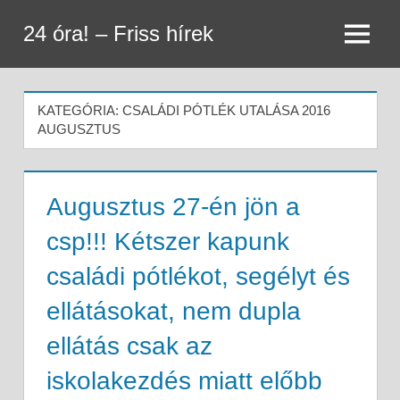
Skip
24 óra! – Friss hírek
to
Menu
content
KATEGÓRIA:
CSALÁDI PÓTLÉK UTALÁSA 2016
AUGUSZTUS
Augusztus 27-én jön a
csp!!! Kétszer kapunk
családi pótlékot, segélyt és
ellátásokat, nem dupla
ellátás csak az
iskolakezdés miatt előbb