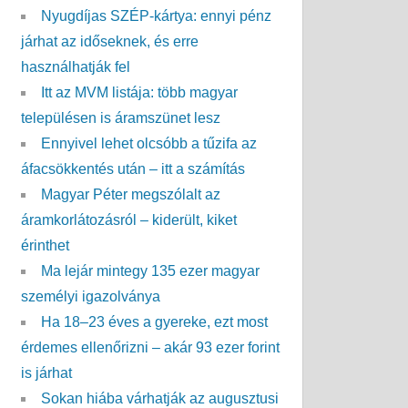
Nyugdíjas SZÉP-kártya: ennyi pénz
járhat az időseknek, és erre
használhatják fel
Itt az MVM listája: több magyar
településen is áramszünet lesz
Ennyivel lehet olcsóbb a tűzifa az
áfacsökkentés után – itt a számítás
Magyar Péter megszólalt az
áramkorlátozásról – kiderült, kiket
érinthet
Ma lejár mintegy 135 ezer magyar
személyi igazolványa
Ha 18–23 éves a gyereke, ezt most
érdemes ellenőrizni – akár 93 ezer forint
is járhat
Sokan hiába várhatják az augusztusi