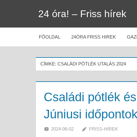
Skip
24 óra! – Friss hírek
to
content
FŐOLDAL
24ÓRA FRISS HIREK
GAZ
CÍMKE:
CSALÁDI PÓTLÉK UTALÁS 2024
Családi pótlék és
Júniusi időpontok
2024-06-02
FRISS-HIREK