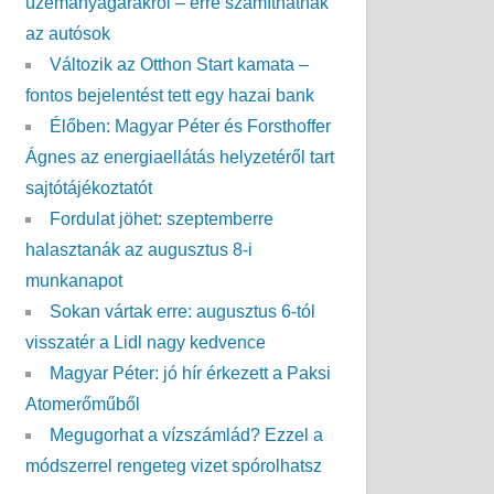
üzemanyagárakról – erre számíthatnak
az autósok
Változik az Otthon Start kamata –
fontos bejelentést tett egy hazai bank
Élőben: Magyar Péter és Forsthoffer
Ágnes az energiaellátás helyzetéről tart
sajtótájékoztatót
Fordulat jöhet: szeptemberre
halasztanák az augusztus 8-i
munkanapot
Sokan vártak erre: augusztus 6-tól
visszatér a Lidl nagy kedvence
Magyar Péter: jó hír érkezett a Paksi
Atomerőműből
Megugorhat a vízszámlád? Ezzel a
módszerrel rengeteg vizet spórolhatsz