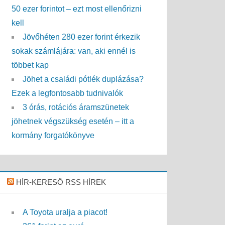
50 ezer forintot – ezt most ellenőrizni
kell
Jövőhéten 280 ezer forint érkezik
sokak számlájára: van, aki ennél is
többet kap
Jöhet a családi pótlék duplázása?
Ezek a legfontosabb tudnivalók
3 órás, rotációs áramszünetek
jöhetnek végszükség esetén – itt a
kormány forgatókönyve
HÍR-KERESŐ RSS HÍREK
A Toyota uralja a piacot!