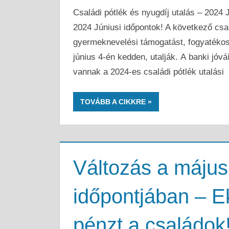
Családi pótlék és nyugdíj utalás – 2024 J
2024 Júniusi időpontok! A következő csal
gyermeknevelési támogatást, fogyatékos
június 4-én kedden, utalják. A banki jóváí
vannak a 2024-es családi pótlék utalási
TOVÁBB A CIKKRE
Változás a májusi
időpontjában – E
pénzt a családok