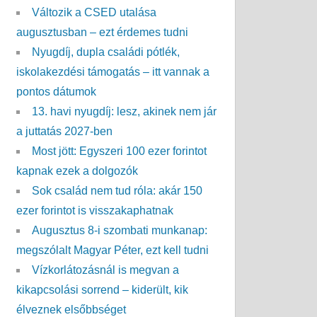
Változik a CSED utalása
augusztusban – ezt érdemes tudni
Nyugdíj, dupla családi pótlék,
iskolakezdési támogatás – itt vannak a
pontos dátumok
13. havi nyugdíj: lesz, akinek nem jár
a juttatás 2027-ben
Most jött: Egyszeri 100 ezer forintot
kapnak ezek a dolgozók
Sok család nem tud róla: akár 150
ezer forintot is visszakaphatnak
Augusztus 8-i szombati munkanap:
megszólalt Magyar Péter, ezt kell tudni
Vízkorlátozásnál is megvan a
kikapcsolási sorrend – kiderült, kik
élveznek elsőbbséget