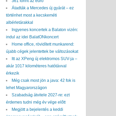
361 forint az euró
Átadták a Mercedes új gyárát – ez
történhet most a kecskeméti
albérletárakkal
Ingyenes koncertek a Balaton vizén:
indul az idei BalatONkoncert
Home office, rövidített munkarend:
újabb cégek jelentettek be változásokat
Itt az XPeng új elektromos SUV-ja –
akár 1017 kilométeres hatótávval
érkezik
Még csak most jön a java: 42 fok is
lehet Magyarországon
Szabadság átvitele 2027-re: ezt
érdemes tudni még év vége előtt
Megjött a bejelentés a keddi