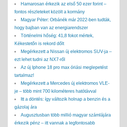
Hamarosan érkezik az első 50 ezer forint –
fontos részleteket közölt a kormány
Magyar Péter: Orbánék már 2022-ben tudták,
hogy bajban van az energiarendszer
Történelmi hőség: 41,8 fokot mértek,
Kékestetőn is rekord dőlt
Megérkezett a Nissan új elektromos SUV-ja –
ezt lehet tudni az NX7-ről
Az új Iphone 18 pro max óriási meglepetést
tartalmaz!
Megérkezett a Mercedes új elektromos VLE-
je – több mint 700 kilométeres hatótávval
Itt a döntés: így változik holnap a benzin és a
gázolaj ára
Augusztusban több millió magyar számlájára
érkezik pénz – itt vannak a legfontosabb