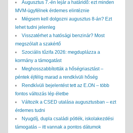
Augusztus 7.-én lejár a határidő: ezt minden
MVM-ügyfélnek érdemes elintéznie
Mégsem kell dolgozni augusztus 8-án? Ezt
lehet tudni jelenleg
Visszatérhet a hatósági benzinár? Most
megszólalt a szakértő
Szociális tűzifa 2026: megduplázza a
kormány a támogatást
Meghosszabbították a hőségriasztást –
péntek éjfélig marad a rendkívüli hőség
Rendkívüli bejelentést tett az E.ON – több
fontos változás lép életbe
Változik a CSED utalása augusztusban – ezt
érdemes tudni
Nyugdíj, dupla családi pótlék, iskolakezdési
támogatás – itt vannak a pontos dátumok