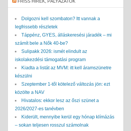
FRISS HÍREK, PÁLYÁZATOK
Dolgozni kell szombaton? Itt vannak a
legfrissebb részletek
Táppénz, GYES, álláskeresési járadék – mi
számít bele a Nők 40-be?
Sulipakk 2026: ismét elindult az
iskolakezdési támogatási program
Kiadta a listát az MVM: itt kell áramszünetre
készülni
Szeptember 1-től kötelező változás jön: ezt
közölte a NAV
Hivatalos: ekkor lesz az őszi szünet a
2026/2027-es tanévben
Kiderült, mennyibe kerül egy hónap klímázás
– sokan teljesen rosszul számolnak