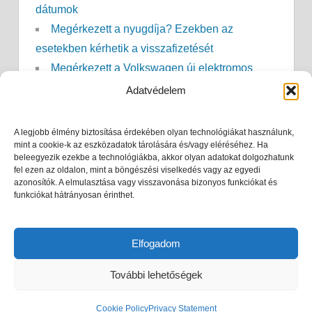
dátumok
Megérkezett a nyugdíja? Ezekben az
esetekben kérhetik a visszafizetését
Megérkezett a Volkswagen új elektromos
SUV-ja – akár 437 kilométeres hatótávval
Adatvédelem
GVH: óriási bírságot kapott a LIDL!
Érkezik a Ford új elektromos pickupja – 2027-
A legjobb élmény biztosítása érdekében olyan technológiákat használunk,
ben indulhat a gyártás
mint a cookie-k az eszközadatok tárolására és/vagy eléréséhez. Ha
beleegyezik ezekbe a technológiákba, akkor olyan adatokat dolgozhatunk
Szociális tűzifa 2026: megduplázza a
fel ezen az oldalon, mint a böngészési viselkedés vagy az egyedi
azonosítók. A elmulasztása vagy visszavonása bizonyos funkciókat és
kormány a támogatást és a keretösszeget
funkciókat hátrányosan érinthet.
Ingatlan árak alakulása 2027: mire
számíthatnak a lakásvásárlók és az eladók?
Elfogadom
További lehetőségek
WordPress Theme: Treville by ThemeZee.
Cookie Policy
Privacy Statement