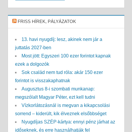
FRISS HÍREK, PÁLYÁZATOK
13. havi nyugdíj: lesz, akinek nem jár a
juttatás 2027-ben
Most jött: Egyszeri 100 ezer forintot kapnak
ezek a dolgozók
Sok család nem tud róla: akár 150 ezer
forintot is visszakaphatnak
Augusztus 8-i szombati munkanap:
megszólalt Magyar Péter, ezt kell tudni
Vízkorlátozásnál is megvan a kikapcsolási
sorrend – kiderült, kik élveznek elsőbbséget
Nyugdíjas SZÉP-kártya: ennyi pénz járhat az
időseknek, és erre használhatják fel