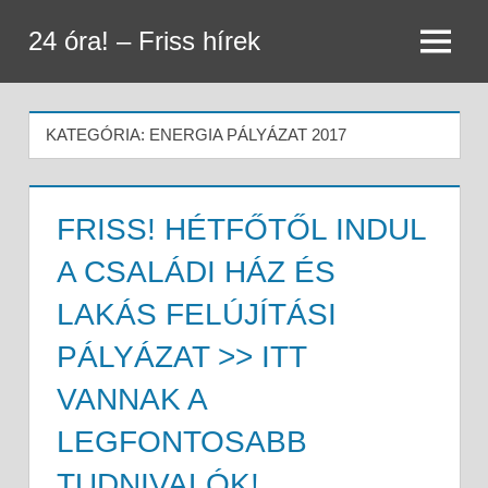
Skip
24 óra! – Friss hírek
to
Menu
content
KATEGÓRIA:
ENERGIA PÁLYÁZAT 2017
FRISS! HÉTFŐTŐL INDUL
A CSALÁDI HÁZ ÉS
LAKÁS FELÚJÍTÁSI
PÁLYÁZAT >> ITT
VANNAK A
LEGFONTOSABB
TUDNIVALÓK!