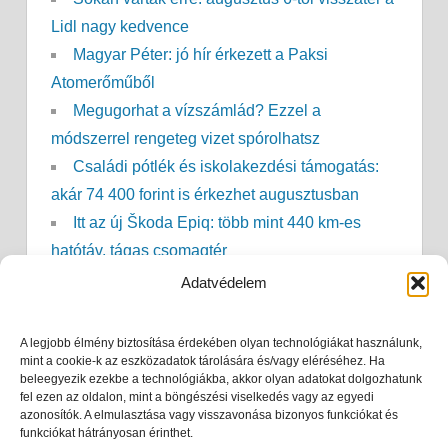
Lidl nagy kedvence
Magyar Péter: jó hír érkezett a Paksi
Atomerőműből
Megugorhat a vízszámlád? Ezzel a
módszerrel rengeteg vizet spórolhatsz
Családi pótlék és iskolakezdési támogatás:
akár 74 400 forint is érkezhet augusztusban
Itt az új Škoda Epiq: több mint 440 km-es
hatótáv, tágas csomagtér
Nem kell már sokáig kibírni: ekkor érkezhet a
Adatvédelem
lehűlés
Sokan várják a táppénzt: ekkor érkezhet meg
A legjobb élmény biztosítása érdekében olyan technológiákat használunk,
mint a cookie-k az eszközadatok tárolására és/vagy eléréséhez. Ha
az összeg 2027-ben
beleegyezik ezekbe a technológiákba, akkor olyan adatokat dolgozhatunk
Áramszünet a kánikulában? Ennyi ideig
fel ezen az oldalon, mint a böngészési viselkedés vagy az egyedi
azonosítók. A elmulasztása vagy visszavonása bizonyos funkciókat és
marad hideg a hűtő, és ezt semmiképp ne tedd
funkciókat hátrányosan érinthet.
Nyugdíjszámítás: kiderült, valójában mennyit