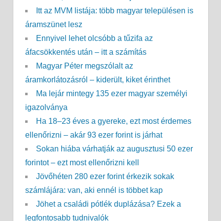
Itt az MVM listája: több magyar településen is
áramszünet lesz
Ennyivel lehet olcsóbb a tűzifa az
áfacsökkentés után – itt a számítás
Magyar Péter megszólalt az
áramkorlátozásról – kiderült, kiket érinthet
Ma lejár mintegy 135 ezer magyar személyi
igazolványa
Ha 18–23 éves a gyereke, ezt most érdemes
ellenőrizni – akár 93 ezer forint is járhat
Sokan hiába várhatják az augusztusi 50 ezer
forintot – ezt most ellenőrizni kell
Jövőhéten 280 ezer forint érkezik sokak
számlájára: van, aki ennél is többet kap
Jöhet a családi pótlék duplázása? Ezek a
legfontosabb tudnivalók