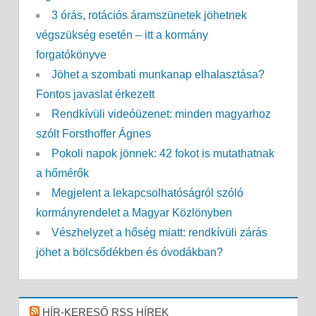
3 órás, rotációs áramszünetek jöhetnek
végszükség esetén – itt a kormány
forgatókönyve
Jöhet a szombati munkanap elhalasztása?
Fontos javaslat érkezett
Rendkívüli videóüzenet: minden magyarhoz
szólt Forsthoffer Ágnes
Pokoli napok jönnek: 42 fokot is mutathatnak
a hőmérők
Megjelent a lekapcsolhatóságról szóló
kormányrendelet a Magyar Közlönyben
Vészhelyzet a hőség miatt: rendkívüli zárás
jöhet a bölcsődékben és óvodákban?
HÍR-KERESŐ RSS HÍREK