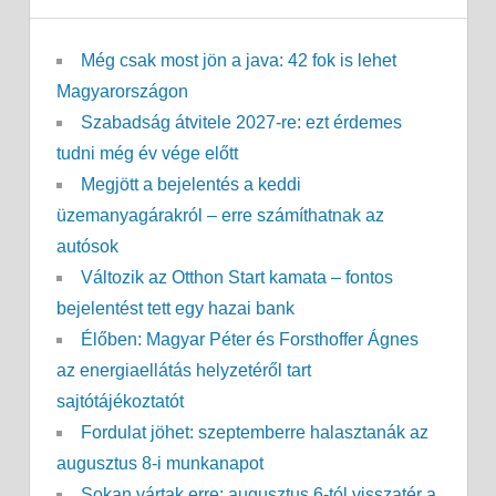
Még csak most jön a java: 42 fok is lehet
Magyarországon
Szabadság átvitele 2027-re: ezt érdemes
tudni még év vége előtt
Megjött a bejelentés a keddi
üzemanyagárakról – erre számíthatnak az
autósok
Változik az Otthon Start kamata – fontos
bejelentést tett egy hazai bank
Élőben: Magyar Péter és Forsthoffer Ágnes
az energiaellátás helyzetéről tart
sajtótájékoztatót
Fordulat jöhet: szeptemberre halasztanák az
augusztus 8-i munkanapot
Sokan vártak erre: augusztus 6-tól visszatér a