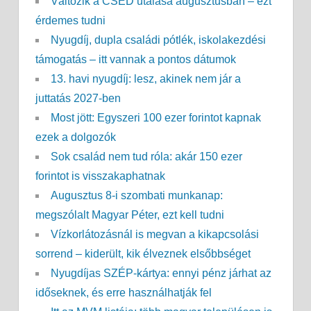
Változik a CSED utalása augusztusban – ezt
érdemes tudni
Nyugdíj, dupla családi pótlék, iskolakezdési
támogatás – itt vannak a pontos dátumok
13. havi nyugdíj: lesz, akinek nem jár a
juttatás 2027-ben
Most jött: Egyszeri 100 ezer forintot kapnak
ezek a dolgozók
Sok család nem tud róla: akár 150 ezer
forintot is visszakaphatnak
Augusztus 8-i szombati munkanap:
megszólalt Magyar Péter, ezt kell tudni
Vízkorlátozásnál is megvan a kikapcsolási
sorrend – kiderült, kik élveznek elsőbbséget
Nyugdíjas SZÉP-kártya: ennyi pénz járhat az
időseknek, és erre használhatják fel