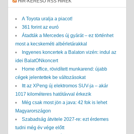
HÍR-KERESŐ RSS HÍREK
A Toyota uralja a piacot!
361 forint az euró
Átadták a Mercedes új gyárát – ez történhet
most a kecskeméti albérletárakkal
Ingyenes koncertek a Balaton vizén: indul az
idei BalatONkoncert
Home office, rövidített munkarend: újabb
cégek jelentettek be változásokat
Itt az XPeng új elektromos SUV-ja – akár
1017 kilométeres hatótávval érkezik
Még csak most jön a java: 42 fok is lehet
Magyarországon
Szabadság átvitele 2027-re: ezt érdemes
tudni még év vége előtt