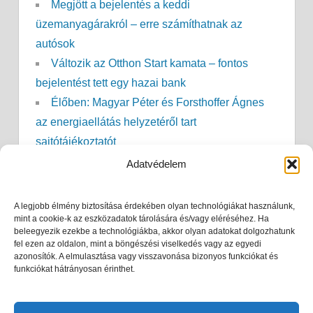
Megjött a bejelentés a keddi
üzemanyagárakról – erre számíthatnak az
autósok
Változik az Otthon Start kamata – fontos
bejelentést tett egy hazai bank
Élőben: Magyar Péter és Forsthoffer Ágnes
az energiaellátás helyzetéről tart
sajtótájékoztatót
Fordulat jöhet: szeptemberre halasztanák az
Adatvédelem
augusztus 8-i munkanapot
Sokan vártak erre: augusztus 6-tól visszatér a
A legjobb élmény biztosítása érdekében olyan technológiákat használunk,
mint a cookie-k az eszközadatok tárolására és/vagy eléréséhez. Ha
Lidl nagy kedvence
beleegyezik ezekbe a technológiákba, akkor olyan adatokat dolgozhatunk
Magyar Péter: jó hír érkezett a Paksi
fel ezen az oldalon, mint a böngészési viselkedés vagy az egyedi
azonosítók. A elmulasztása vagy visszavonása bizonyos funkciókat és
Atomerőműből
funkciókat hátrányosan érinthet.
Megugorhat a vízszámlád? Ezzel a
módszerrel rengeteg vizet spórolhatsz