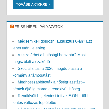
TOVÁBB A CIKKRE
FRISS HÍREK, PÁLYÁZATOK
Mégsem kell dolgozni augusztus 8-án? Ezt
lehet tudni jelenleg
Visszatérhet a hatósági benzinár? Most
megszólalt a szakértő
Szociális tűzifa 2026: megduplázza a
kormány a támogatást
Meghosszabbították a hőségriasztást –
péntek éjfélig marad a rendkívüli hőség
Rendkívüli bejelentést tett az E.ON – több
fontos változás lép életbe