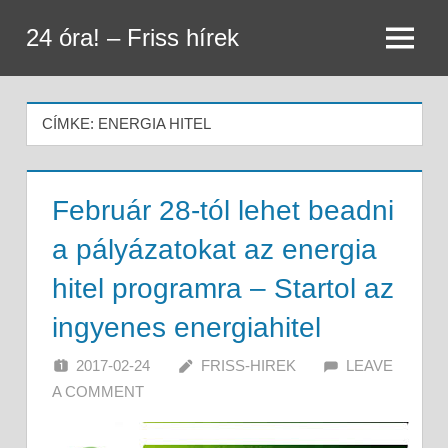
Skip
24 óra! – Friss hírek
to
Menu
content
CÍMKE:
ENERGIA HITEL
Február 28-tól lehet beadni
a pályázatokat az energia
hitel programra – Startol az
ingyenes energiahitel
2017-02-24
FRISS-HIREK
LEAVE
A COMMENT