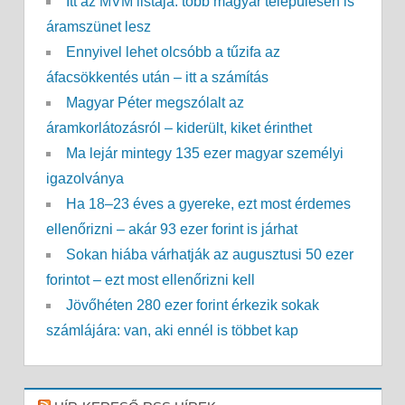
Itt az MVM listája: több magyar településen is
áramszünet lesz
Ennyivel lehet olcsóbb a tűzifa az
áfacsökkentés után – itt a számítás
Magyar Péter megszólalt az
áramkorlátozásról – kiderült, kiket érinthet
Ma lejár mintegy 135 ezer magyar személyi
igazolványa
Ha 18–23 éves a gyereke, ezt most érdemes
ellenőrizni – akár 93 ezer forint is járhat
Sokan hiába várhatják az augusztusi 50 ezer
forintot – ezt most ellenőrizni kell
Jövőhéten 280 ezer forint érkezik sokak
számlájára: van, aki ennél is többet kap