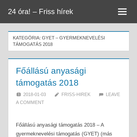
Skip
24 óra! – Friss hírek
to
Menu
content
KATEGÓRIA:
GYET – GYERMEKNEVELÉSI
TÁMOGATÁS 2018
Főállású anyasági
támogatás 2018
2018-01-03
FRISS-HIREK
LEAVE
A COMMENT
Főállású anyasági támogatás 2018 – A
gyermeknevelési támogatás (GYET) (más