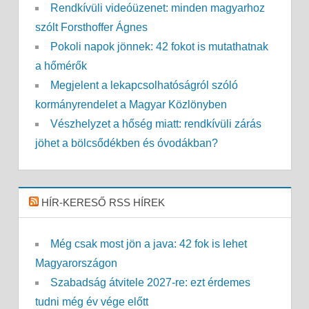
Rendkívüli videóüzenet: minden magyarhoz
szólt Forsthoffer Ágnes
Pokoli napok jönnek: 42 fokot is mutathatnak
a hőmérők
Megjelent a lekapcsolhatóságról szóló
kormányrendelet a Magyar Közlönyben
Vészhelyzet a hőség miatt: rendkívüli zárás
jöhet a bölcsődékben és óvodákban?
HÍR-KERESŐ RSS HÍREK
Még csak most jön a java: 42 fok is lehet
Magyarországon
Szabadság átvitele 2027-re: ezt érdemes
tudni még év vége előtt