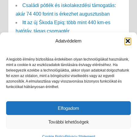
Családi pótlék és iskolakezdési támogatás:
akár 74 400 forint is érkezhet augusztusban
Itt az új Škoda Epiq: több mint 440 km-es
hatótáv, tágas csomagtér
Nem kell már sokáig kibírni: ekkor érkezhet a
Adatvédelem
lehűlés
Sokan várják a táppénzt: ekkor érkezhet meg
A legjobb élmény biztosítása érdekében olyan technológiákat használunk,
az összeg 2027-ben
mint a cookie-k az eszközadatok tárolására és/vagy eléréséhez. Ha
beleegyezik ezekbe a technológiákba, akkor olyan adatokat dolgozhatunk
Áramszünet a kánikulában? Ennyi ideig
fel ezen az oldalon, mint a böngészési viselkedés vagy az egyedi
azonosítók. A elmulasztása vagy visszavonása bizonyos funkciókat és
marad hideg a hűtő, és ezt semmiképp ne tedd
funkciókat hátrányosan érinthet.
Nyugdíjszámítás: kiderült, valójában mennyit
számít az utolsó fizetésed
Elfogadom
További lehetőségek
WordPress Theme: Treville by ThemeZee.
Cookie Policy
Privacy Statement