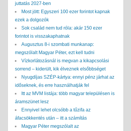
juttatás 2027-ben
Most jött: Egyszeri 100 ezer forintot kapnak
ezek a dolgozók
Sok család nem tud róla: akár 150 ezer
forintot is visszakaphatnak
Augusztus 8-i szombati munkanap:
megszólalt Magyar Péter, ezt kell tudni
Vízkorlátozásnál is megvan a kikapcsolási
sorrend – kiderült, kik élveznek elsőbbséget
Nyugdíjas SZÉP-kártya: ennyi pénz járhat az
időseknek, és erre használhatják fel
Itt az MVM listája: több magyar településen is
áramszünet lesz
Ennyivel lehet olcsóbb a tűzifa az
áfacsökkentés után – itt a számítás
Magyar Péter megszólalt az