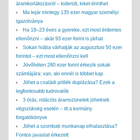
áramkorlátozásról – kiderült, kiket érinthet
Ma lejár mintegy 135 ezer magyar személyi
igazolványa
Ha 18–23 éves a gyereke, ezt most érdemes
ellenőrizni – akár 93 ezer forint is járhat
Sokan hiába várhatják az augusztusi 50 ezer
forintot – ezt most ellenőrizni kell
Jövőhéten 280 ezer forint érkezik sokak
számlájára: van, aki ennél is többet kap
Jöhet a családi pótlék duplázása? Ezek a
legfontosabb tudnivalók
3 órás, rotációs áramszünetek jöhetnek
végszükség esetén – itt a kormány
forgatókönyve
Jöhet a szombati munkanap elhalasztása?
Fontos javaslat érkezett