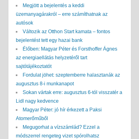
Megjött a bejelentés a keddi
üzemanyagárakról – erre számíthatnak az
autósok
Változik az Otthon Start kamata – fontos
bejelentést tett egy hazai bank
Élőben: Magyar Péter és Forsthoffer Ágnes
az energiaellátás helyzetéről tart
sajtótájékoztatót
Fordulat jöhet: szeptemberre halasztanák az
augusztus 8-i munkanapot
Sokan vártak erre: augusztus 6-tól visszatér a
Lidl nagy kedvence
Magyar Péter: jó hír érkezett a Paksi
Atomerőműből
Megugorhat a vízszámlád? Ezzel a
módszerrel rengeteg vizet spórolhatsz