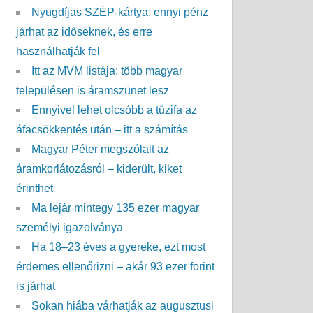
Nyugdíjas SZÉP-kártya: ennyi pénz
járhat az időseknek, és erre
használhatják fel
Itt az MVM listája: több magyar
településen is áramszünet lesz
Ennyivel lehet olcsóbb a tűzifa az
áfacsökkentés után – itt a számítás
Magyar Péter megszólalt az
áramkorlátozásról – kiderült, kiket
érinthet
Ma lejár mintegy 135 ezer magyar
személyi igazolványa
Ha 18–23 éves a gyereke, ezt most
érdemes ellenőrizni – akár 93 ezer forint
is járhat
Sokan hiába várhatják az augusztusi