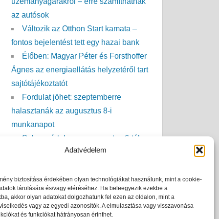
üzemanyagárakról – erre számíthatnak
az autósok
Változik az Otthon Start kamata –
fontos bejelentést tett egy hazai bank
Élőben: Magyar Péter és Forsthoffer
Ágnes az energiaellátás helyzetéről tart
sajtótájékoztatót
Fordulat jöhet: szeptemberre
halasztanák az augusztus 8-i
munkanapot
Sokan vártak erre: augusztus 6-tól
Adatvédelem
visszatér a Lidl nagy kedvence
Magyar Péter: jó hír érkezett a Paksi
Atomerőműből
mény biztosítása érdekében olyan technológiákat használunk, mint a cookie-
adatok tárolására és/vagy eléréséhez. Ha beleegyezik ezekbe a
Megugorhat a vízszámlád? Ezzel a
ba, akkor olyan adatokat dolgozhatunk fel ezen az oldalon, mint a
viselkedés vagy az egyedi azonosítók. A elmulasztása vagy visszavonása
módszerrel rengeteg vizet spórolhatsz
kciókat és funkciókat hátrányosan érinthet.