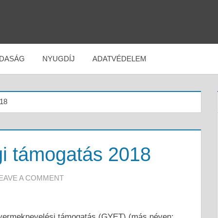
DASÁG
NYUGDÍJ
ADATVÉDELEM
18
gi támogatás 2018
EAVE A COMMENT
gyermeknevelési támogatás (GYET) (más néven: