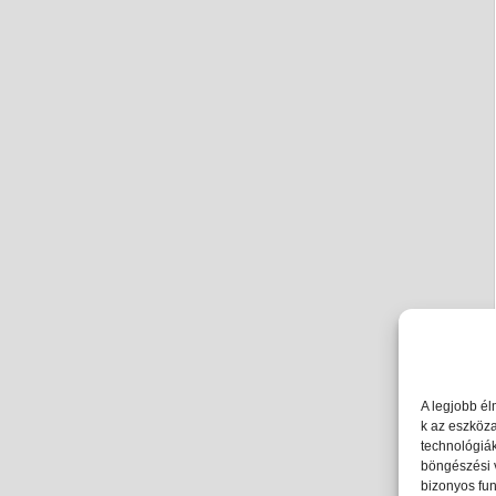
A legjobb él
k az eszköz
technológiák
böngészési 
bizonyos fun