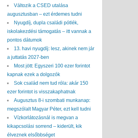
Változik a CSED utalása
augusztusban – ezt érdemes tudni
Nyugdíj, dupla családi pótlék,
iskolakezdési támogatás – itt vannak a
pontos dátumok
13. havi nyugdíj: lesz, akinek nem jár
a juttatás 2027-ben
Most jött: Egyszeri 100 ezer forintot
kapnak ezek a dolgozók
Sok család nem tud róla: akár 150
ezer forintot is visszakaphatnak
Augusztus 8-i szombati munkanap:
megszólalt Magyar Péter, ezt kell tudni
Vízkorlátozásnál is megvan a
kikapcsolási sorrend – kiderült, kik
élveznek elsőbbséget