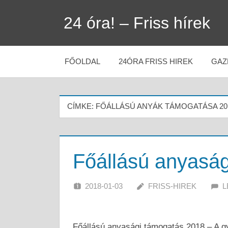
Skip
24 óra! – Friss hírek
to
content
FŐOLDAL
24ÓRA FRISS HIREK
GAZ
CÍMKE:
FŐÁLLÁSÚ ANYÁK TÁMOGATÁSA 20
Főállású anyasá
2018-01-03
FRISS-HIREK
L
Főállású anyasági támogatás 2018 – A 