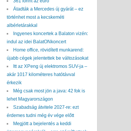
361 forint az euró
Átadták a Mercedes új gyárát – ez
történhet most a kecskeméti
albérletárakkal
Ingyenes koncertek a Balaton vizén:
indul az idei BalatONkoncert
Home office, rövidített munkarend:
újabb cégek jelentettek be változásokat
Itt az XPeng új elektromos SUV-ja –
akár 1017 kilométeres hatótávval
érkezik
Még csak most jön a java: 42 fok is
lehet Magyarországon
Szabadság átvitele 2027-re: ezt
érdemes tudni még év vége előtt
Megjött a bejelentés a keddi