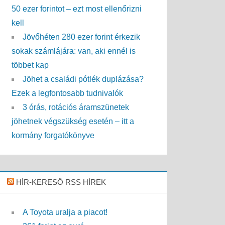
50 ezer forintot – ezt most ellenőrizni
kell
Jövőhéten 280 ezer forint érkezik
sokak számlájára: van, aki ennél is
többet kap
Jöhet a családi pótlék duplázása?
Ezek a legfontosabb tudnivalók
3 órás, rotációs áramszünetek
jöhetnek végszükség esetén – itt a
kormány forgatókönyve
HÍR-KERESŐ RSS HÍREK
A Toyota uralja a piacot!