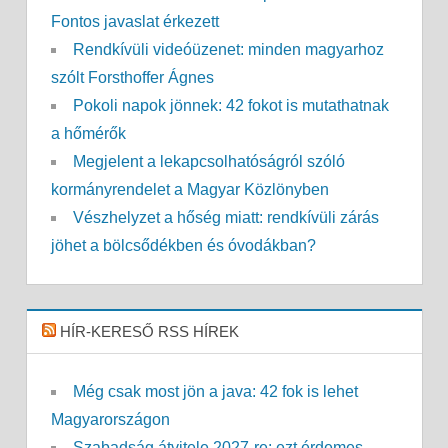
Fontos javaslat érkezett
Rendkívüli videóüzenet: minden magyarhoz
szólt Forsthoffer Ágnes
Pokoli napok jönnek: 42 fokot is mutathatnak
a hőmérők
Megjelent a lekapcsolhatóságról szóló
kormányrendelet a Magyar Közlönyben
Vészhelyzet a hőség miatt: rendkívüli zárás
jöhet a bölcsődékben és óvodákban?
HÍR-KERESŐ RSS HÍREK
Még csak most jön a java: 42 fok is lehet
Magyarországon
Szabadság átvitele 2027-re: ezt érdemes