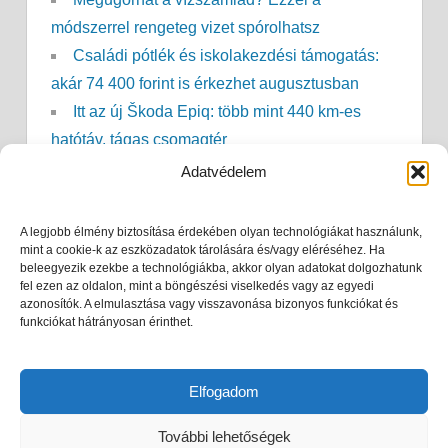
módszerrel rengeteg vizet spórolhatsz
Családi pótlék és iskolakezdési támogatás:
akár 74 400 forint is érkezhet augusztusban
Itt az új Škoda Epiq: több mint 440 km-es
hatótáv, tágas csomagtér
Nem kell már sokáig kibírni: ekkor érkezhet a
Adatvédelem
lehűlés
Sokan várják a táppénzt: ekkor érkezhet meg
A legjobb élmény biztosítása érdekében olyan technológiákat használunk,
az összeg 2027-ben
mint a cookie-k az eszközadatok tárolására és/vagy eléréséhez. Ha
beleegyezik ezekbe a technológiákba, akkor olyan adatokat dolgozhatunk
Áramszünet a kánikulában? Ennyi ideig
fel ezen az oldalon, mint a böngészési viselkedés vagy az egyedi
azonosítók. A elmulasztása vagy visszavonása bizonyos funkciókat és
marad hideg a hűtő, és ezt semmiképp ne tedd
funkciókat hátrányosan érinthet.
Nyugdíjszámítás: kiderült, valójában mennyit
számít az utolsó fizetésed
Elfogadom
További lehetőségek