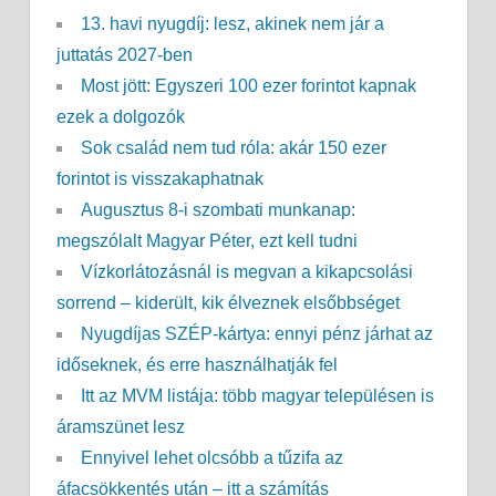
13. havi nyugdíj: lesz, akinek nem jár a
juttatás 2027-ben
Most jött: Egyszeri 100 ezer forintot kapnak
ezek a dolgozók
Sok család nem tud róla: akár 150 ezer
forintot is visszakaphatnak
Augusztus 8-i szombati munkanap:
megszólalt Magyar Péter, ezt kell tudni
Vízkorlátozásnál is megvan a kikapcsolási
sorrend – kiderült, kik élveznek elsőbbséget
Nyugdíjas SZÉP-kártya: ennyi pénz járhat az
időseknek, és erre használhatják fel
Itt az MVM listája: több magyar településen is
áramszünet lesz
Ennyivel lehet olcsóbb a tűzifa az
áfacsökkentés után – itt a számítás