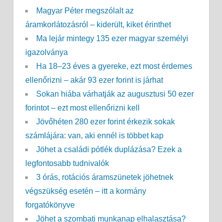
Magyar Péter megszólalt az
áramkorlátozásról – kiderült, kiket érinthet
Ma lejár mintegy 135 ezer magyar személyi
igazolványa
Ha 18–23 éves a gyereke, ezt most érdemes
ellenőrizni – akár 93 ezer forint is járhat
Sokan hiába várhatják az augusztusi 50 ezer
forintot – ezt most ellenőrizni kell
Jövőhéten 280 ezer forint érkezik sokak
számlájára: van, aki ennél is többet kap
Jöhet a családi pótlék duplázása? Ezek a
legfontosabb tudnivalók
3 órás, rotációs áramszünetek jöhetnek
végszükség esetén – itt a kormány
forgatókönyve
Jöhet a szombati munkanap elhalasztása?