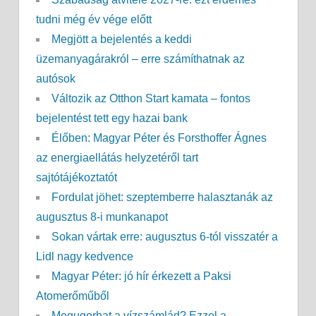
tudni még év vége előtt
Megjött a bejelentés a keddi
üzemanyagárakról – erre számíthatnak az
autósok
Változik az Otthon Start kamata – fontos
bejelentést tett egy hazai bank
Élőben: Magyar Péter és Forsthoffer Ágnes
az energiaellátás helyzetéről tart
sajtótájékoztatót
Fordulat jöhet: szeptemberre halasztanák az
augusztus 8-i munkanapot
Sokan vártak erre: augusztus 6-tól visszatér a
Lidl nagy kedvence
Magyar Péter: jó hír érkezett a Paksi
Atomerőműből
Megugorhat a vízszámlád? Ezzel a