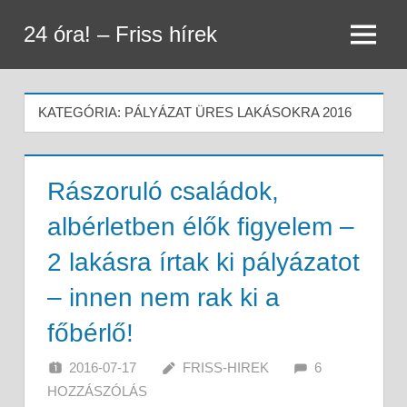
Skip
24 óra! – Friss hírek
to
Menu
content
KATEGÓRIA:
PÁLYÁZAT ÜRES LAKÁSOKRA 2016
Rászoruló családok,
albérletben élők figyelem –
2 lakásra írtak ki pályázatot
– innen nem rak ki a
főbérlő!
2016-07-17
FRISS-HIREK
6
HOZZÁSZÓLÁS