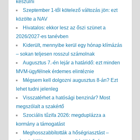
készülni
Szeptember 1-től kötelező változás jön: ezt
közölte a NAV
Hivatalos: ekkor lesz az őszi szünet a
2026/2027-es tanévben
Kiderült, mennyibe kerül egy hónap klímázás
– sokan teljesen rosszul számolnak
Augusztus 7.-én lejár a határidő: ezt minden
MVM-ügyfélnek érdemes elintéznie
Mégsem kell dolgozni augusztus 8-án? Ezt
lehet tudni jelenleg
Visszatérhet a hatósági benzinár? Most
megszólalt a szakértő
Szociális tűzifa 2026: megduplázza a
kormány a támogatást
Meghosszabbították a hőségriasztást –