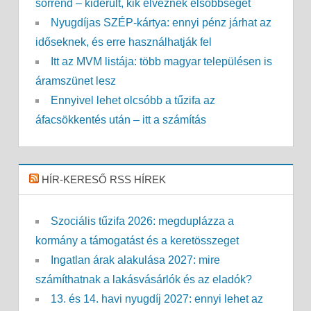
sorrend – kiderült, kik élveznek elsőbbséget
Nyugdíjas SZÉP-kártya: ennyi pénz járhat az
időseknek, és erre használhatják fel
Itt az MVM listája: több magyar településen is
áramszünet lesz
Ennyivel lehet olcsóbb a tűzifa az
áfacsökkentés után – itt a számítás
HÍR-KERESŐ RSS HÍREK
Szociális tűzifa 2026: megduplázza a
kormány a támogatást és a keretösszeget
Ingatlan árak alakulása 2027: mire
számíthatnak a lakásvásárlók és az eladók?
13. és 14. havi nyugdíj 2027: ennyi lehet az