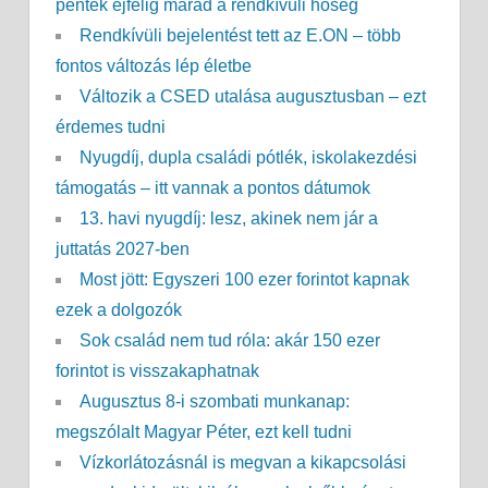
péntek éjfélig marad a rendkívüli hőség
Rendkívüli bejelentést tett az E.ON – több
fontos változás lép életbe
Változik a CSED utalása augusztusban – ezt
érdemes tudni
Nyugdíj, dupla családi pótlék, iskolakezdési
támogatás – itt vannak a pontos dátumok
13. havi nyugdíj: lesz, akinek nem jár a
juttatás 2027-ben
Most jött: Egyszeri 100 ezer forintot kapnak
ezek a dolgozók
Sok család nem tud róla: akár 150 ezer
forintot is visszakaphatnak
Augusztus 8-i szombati munkanap:
megszólalt Magyar Péter, ezt kell tudni
Vízkorlátozásnál is megvan a kikapcsolási