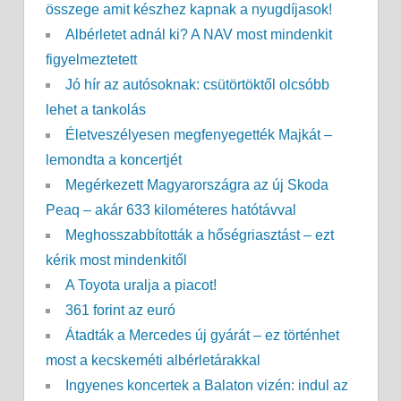
összege amit készhez kapnak a nyugdíjasok!
Albérletet adnál ki? A NAV most mindenkit
figyelmeztetett
Jó hír az autósoknak: csütörtöktől olcsóbb
lehet a tankolás
Életveszélyesen megfenyegették Majkát –
lemondta a koncertjét
Megérkezett Magyarországra az új Skoda
Peaq – akár 633 kilométeres hatótávval
Meghosszabbították a hőségriasztást – ezt
kérik most mindenkitől
A Toyota uralja a piacot!
361 forint az euró
Átadták a Mercedes új gyárát – ez történhet
most a kecskeméti albérletárakkal
Ingyenes koncertek a Balaton vizén: indul az