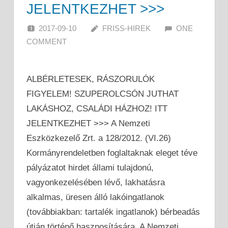
JELENTKEZHET >>>
2017-09-10
FRISS-HIREK
ONE
COMMENT
ALBÉRLETESEK, RÁSZORULÓK
FIGYELEM! SZUPEROLCSÓN JUTHAT
LAKÁSHOZ, CSALÁDI HÁZHOZ! ITT
JELENTKEZHET >>> A Nemzeti
Eszközkezelő Zrt. a 128/2012. (VI.26)
Kormányrendeletben foglaltaknak eleget téve
pályázatot hirdet állami tulajdonú,
vagyonkezelésében lévő, lakhatásra
alkalmas, üresen álló lakóingatlanok
(továbbiakban: tartalék ingatlanok) bérbeadás
útján történő hasznosítására. A Nemzeti