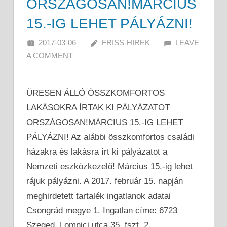
ORSZÁGOSAN!MÁRCIUS
15.-IG LEHET PÁLYÁZNI!
2017-03-06
FRISS-HIREK
LEAVE
A COMMENT
ÜRESEN ÁLLÓ ÖSSZKOMFORTOS
LAKÁSOKRA ÍRTAK KI PÁLYÁZATOT
ORSZÁGOSAN!MÁRCIUS 15.-IG LEHET
PÁLYÁZNI! Az alábbi összkomfortos családi
házakra és lakásra írt ki pályázatot a
Nemzeti eszközkezelő! Március 15.-ig lehet
rájuk pályázni. A 2017. február 15. napján
meghirdetett tartalék ingatlanok adatai
Csongrád megye 1. Ingatlan címe: 6723
Szeged, Lomnici utca 35. fszt. 2.