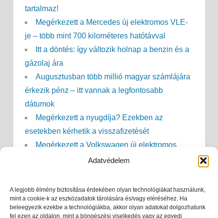
tartalmaz!
Megérkezett a Mercedes új elektromos VLE-
je – több mint 700 kilométeres hatótávval
Itt a döntés: így változik holnap a benzin és a
gázolaj ára
Augusztusban több millió magyar számlájára
érkezik pénz – itt vannak a legfontosabb
dátumok
Megérkezett a nyugdíja? Ezekben az
esetekben kérhetik a visszafizetését
Megérkezett a Volkswagen új elektromos
SUV-ja – akár 437 kilométeres hatótávval
Adatvédelem
GVH: óriási bírságot kapott a LIDL!
Érkezik a Ford új elektromos pickupja – 2027-
A legjobb élmény biztosítása érdekében olyan technológiákat használunk,
ben indulhat a gyártás
mint a cookie-k az eszközadatok tárolására és/vagy eléréséhez. Ha
beleegyezik ezekbe a technológiákba, akkor olyan adatokat dolgozhatunk
Szociális tűzifa 2026: megduplázza a
fel ezen az oldalon, mint a böngészési viselkedés vagy az egyedi