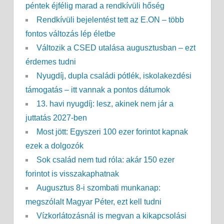
péntek éjfélig marad a rendkívüli hőség
Rendkívüli bejelentést tett az E.ON – több
fontos változás lép életbe
Változik a CSED utalása augusztusban – ezt
érdemes tudni
Nyugdíj, dupla családi pótlék, iskolakezdési
támogatás – itt vannak a pontos dátumok
13. havi nyugdíj: lesz, akinek nem jár a
juttatás 2027-ben
Most jött: Egyszeri 100 ezer forintot kapnak
ezek a dolgozók
Sok család nem tud róla: akár 150 ezer
forintot is visszakaphatnak
Augusztus 8-i szombati munkanap:
megszólalt Magyar Péter, ezt kell tudni
Vízkorlátozásnál is megvan a kikapcsolási