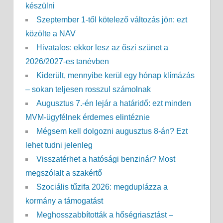
készülni
Szeptember 1-től kötelező változás jön: ezt
közölte a NAV
Hivatalos: ekkor lesz az őszi szünet a
2026/2027-es tanévben
Kiderült, mennyibe kerül egy hónap klímázás
– sokan teljesen rosszul számolnak
Augusztus 7.-én lejár a határidő: ezt minden
MVM-ügyfélnek érdemes elintéznie
Mégsem kell dolgozni augusztus 8-án? Ezt
lehet tudni jelenleg
Visszatérhet a hatósági benzinár? Most
megszólalt a szakértő
Szociális tűzifa 2026: megduplázza a
kormány a támogatást
Meghosszabbították a hőségriasztást –